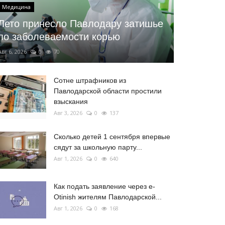
Медицина
Лето принесло Павлодару затишье
по заболеваемости корью
Авг 6, 2026
0
70
Сотне штрафников из
Павлодарской области простили
взыскания
Авг 3, 2026
0
137
Сколько детей 1 сентября впервые
сядут за школьную парту...
Авг 1, 2026
0
640
Как подать заявление через e-
Otinish жителям Павлодарской...
Авг 1, 2026
0
168