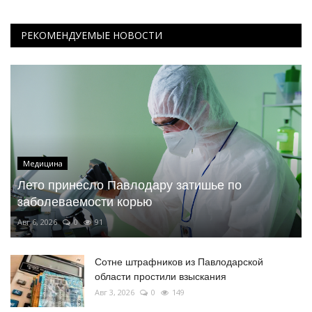
РЕКОМЕНДУЕМЫЕ НОВОСТИ
Медицина
Лето принесло Павлодару затишье по
заболеваемости корью
Авг 6, 2026
0
91
Сотне штрафников из Павлодарской
области простили взыскания
Авг 3, 2026
0
149