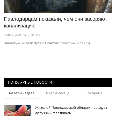
СПОРТ
Павлодарцам показали, чем они засоряют
Чек-лист
канализацию
Февр 3, 2025
0
540
РАЗВЛЕЧЕНИЯ
Зачастую жители путают унитаз с мусорным баком.
OFFICIAL
Курултай
Язык
ПОПУЛЯРНЫЕ НОВОСТИ
Қазақша
Русский
на этой неделе
В этом месяце
Все время
Жителей Павлодарской области порадует
арбузный фестиваль