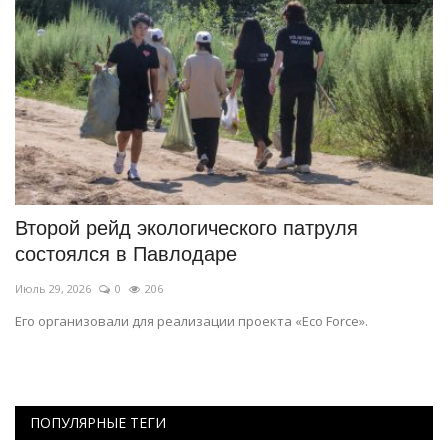
Второй рейд экологического патруля
К
состоялся в Павлодаре
П
Июль 29, 2026
0
206
Ма
Его организовали для реализации проекта «Eco Force».
От
из
ПОПУЛЯРНЫЕ ТЕГИ