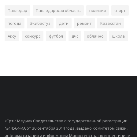
Павлодар
Павлодарская область
полиция
спорт
погода
Экибастуз
дети
ремонт
Казахстан
Аксу
конкурс
футбол
дчс
облачно
школа
«Ертiс Медиа» Свидетельство о государственной регистрации:
№14564-ИА от 30 сентября 2014 года, выдано Комитетом связи,
информатизации и информации Министерства по инвестициям