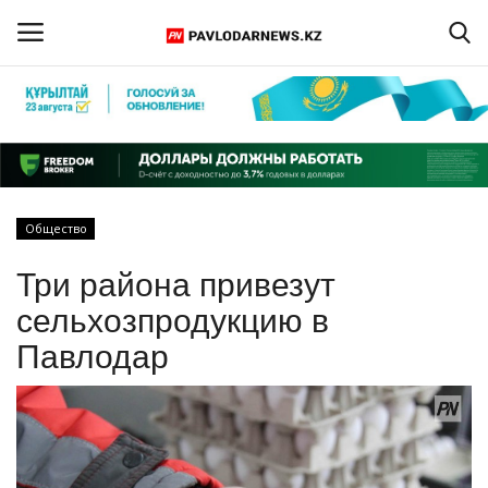
Войти
Регистрация
Главная
Общество
Обратная связь
Три района привезут
ПАВЛОДАРСКАЯ ОБЛАСТЬ
сельхозпродукцию в
Павлодар
КАЗАХСТАН
МИР
СПЕЦПРОЕКТЫ