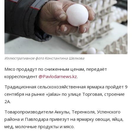
СПОРТ
Чек-лист
РАЗВЛЕЧЕНИЯ
OFFICIAL
Иллюстративное фото Константина Шелкова
Мясо продадут по сниженным ценам, передаёт
Курултай
корреспондент
@Pavlodarnews.kz
.
Язык
Традиционная сельскохозяйственная ярмарка пройдёт 9
сентября на рынке «Jailau» по улице Торговая, строение
Қазақша
Русский
2А.
Товаропроизводители Аккулы, Теренколя, Успенского
района и Павлодара привезут на ярмарку овощи, яйца,
мёд, молочные продукты и мясо.