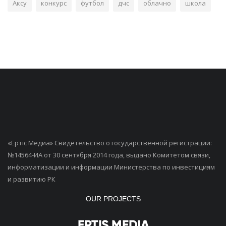
Аксу
конкурс
футбол
дчс
облачно
школа
«Ертiс Медиа» Свидетельство о государственной регистрации:
№14564-ИА от 30 сентября 2014 года, выдано Комитетом связи,
информатизации и информации Министерства по инвестициям
и развитию РК
OUR PROJECTS