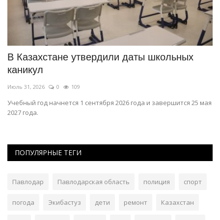
е
В Казахстане утвердили даты школьных
С
каникул
о
Июль 31, 2026
0
109
Ию
Учебный год начнется 1 сентября 2026 года и завершится 25 мая
Ск
2027 года.
по
ПОПУЛЯРНЫЕ ТЕГИ
Павлодар
Павлодарская область
полиция
спорт
погода
Экибастуз
дети
ремонт
Казахстан