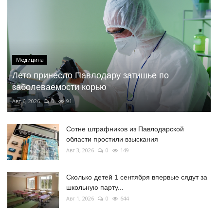
Медицина
Лето принесло Павлодару затишье по
заболеваемости корью
Авг 6, 2026
0
91
Сотне штрафников из Павлодарской
области простили взыскания
Авг 3, 2026
0
149
Сколько детей 1 сентября впервые сядут за
школьную парту...
Авг 1, 2026
0
644