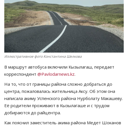
СПОРТ
Чек-лист
РАЗВЛЕЧЕНИЯ
OFFICIAL
Иллюстративное фото Константина Шелкова
В маршрут автобуса включили Кызылагаш, передает
Курултай
корреспондент
@Pavlodarnews.kz
.
Язык
На то, что от границы района сложно добраться до
центра, пожаловалась жительница Аксу. Об этом она
Қазақша
Русский
написала акиму Успенского района Нурболату Макашеву.
Её родители проживают в Кызылагаше и с трудом
добираются до райцентра.
Как пояснил заместитель акима района Медет Шоканов