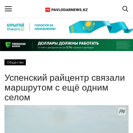
Войти
Регистрация
Главная
Общество
Обратная связь
Успенский райцентр связали
ПАВЛОДАРСКАЯ ОБЛАСТЬ
маршрутом с ещё одним
селом
КАЗАХСТАН
МИР
СПЕЦПРОЕКТЫ