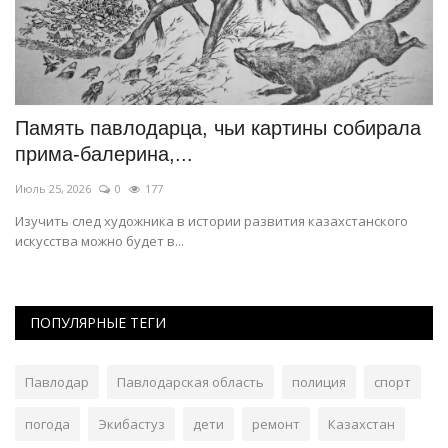
ся
Память павлодарца, чьи картины собирала
П
прима-балерина,...
Ию
Июль 25, 2026
0
177
Па
Изучить след художника в истории развития казахстанского
искусства можно будет в...
ПОПУЛЯРНЫЕ ТЕГИ
Павлодар
Павлодарская область
полиция
спорт
погода
Экибастуз
дети
ремонт
Казахстан