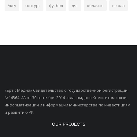
Аксу
конкурс
футбол
дчс
облачно
школа
«Ертiс Медиа» Свидетельство о государственной регистрации:
№14564-ИА от 30 сентября 2014 года, выдано Комитетом связи,
информатизации и информации Министерства по инвестициям
и развитию РК
OUR PROJECTS