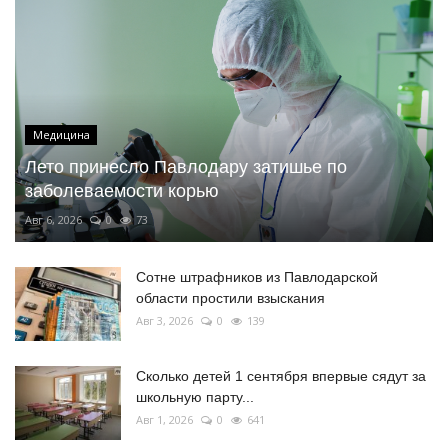
Медицина
Лето принесло Павлодару затишье по
заболеваемости корью
Авг 6, 2026
0
73
Сотне штрафников из Павлодарской
области простили взыскания
Авг 3, 2026
0
139
Сколько детей 1 сентября впервые сядут за
школьную парту...
Авг 1, 2026
0
641