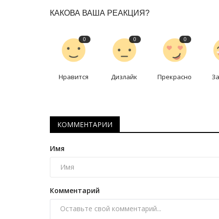
КАКОВА ВАША РЕАКЦИЯ?
0
0
0
Нравится
Дизлайк
Прекрасно
З
Туризм
КОММЕНТАРИИ
Имя
Комментарий
В Баянауле открылся визит-ц