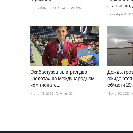
старые под
Сентябрь 12, 2023
0
396
Сентябрь 8, 20
Экибастузец выиграл два
Дождь, гро
«золота» на международном
ожидаются
чемпионате...
области 20..
Июнь 18, 2025
0
204
Июль 20, 2023