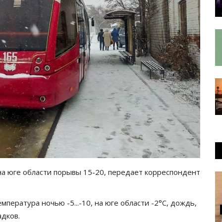
 на юге области порывы 15-20, передает корреспондент
пература ночью -5...-10, на юге области -2°C, дождь,
адков.