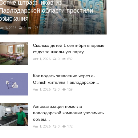
Сотне штрафников из
Павлодарской области простили
взыскания
Авг 3, 2026
0
128
Сколько детей 1 сентября впервые
сядут за школьную парту...
Авг 1, 2026
0
632
Как подать заявление через e-
Otinish жителям Павлодарской...
Авг 1, 2026
0
159
Автоматизация помогла
павлодарской компании увеличить
объем...
Авг 1, 2026
0
172