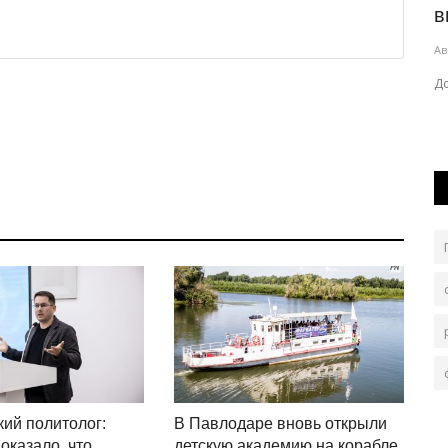
парковкой и был за это наказан
в
Авг 5, 2026
0
105
Ав
ет
В областной департамент полиции поступила
Д
...
видеозапись, на которой зафиксировано...
ий политолог:
В Павлодаре вновь открыли
оказало, что
детскую академию на корабле