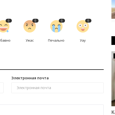
0
0
0
0
абавно
Ужас
Печально
Уау
Происшествия
Электронная почта
ентр
Павлодарец перепутал пляж с
К