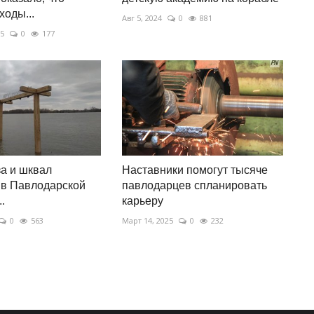
ходы...
Авг 5, 2024
0
881
25
0
177
за и шквал
Наставники помогут тысяче
 в Павлодарской
павлодарцев спланировать
.
карьеру
0
563
Март 14, 2025
0
232