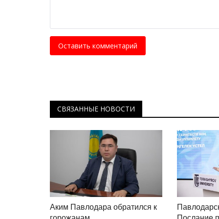
«Сарыарқа сыры»
Июль 18, 2026
0
307
Современный туристический комплекс стан
Оставить комментарий
отправной точкой для гостей национального
СВЯЗАННЫЕ НОВОСТИ
Аким Павлодара обратился к
Павлодарск
горожанам
Послание п