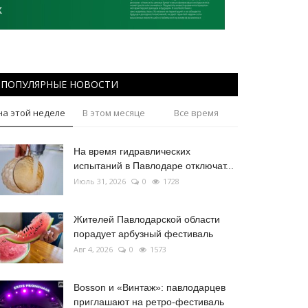
ПОПУЛЯРНЫЕ НОВОСТИ
на этой неделе
В этом месяце
Все время
На время гидравлических
испытаний в Павлодаре отключат...
Июль 31, 2026
0
1728
Жителей Павлодарской области
порадует арбузный фестиваль
Авг 4, 2026
0
1573
Bosson и «Винтаж»: павлодарцев
приглашают на ретро-фестиваль