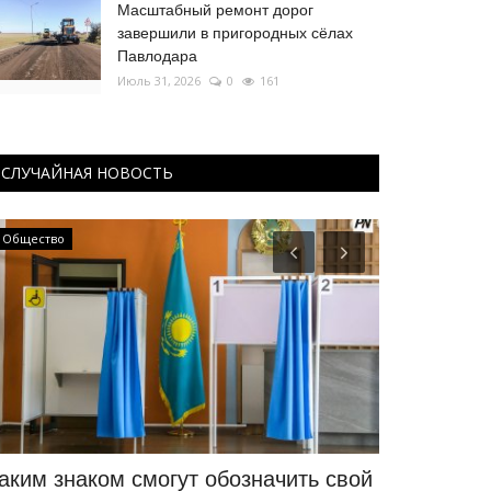
Масштабный ремонт дорог
завершили в пригородных сёлах
Павлодара
Июль 31, 2026
0
161
СЛУЧАЙНАЯ НОВОСТЬ
Общество
Экономика
аким знаком смогут обозначить свой
Сотне штр