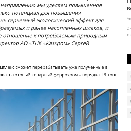
Павлодарские автобусы временно
П
 направлению мы уделяем повышенное
муж
изменят маршрут
в
олько потенциал для повышения
Авг 7, 2026
0
396
Ав
ень серьезный экологический эффект для
бразуемых и ранее накопленных шлаков, и
, кольцо,
Коммунальщики ремонтируют дорожное покрытие.
Э
ое отношение к потребляемым природным
ж
иректор АО «ТНК «Казхром» Сергей
мплекс сможет перерабатывать уже полученные в
авать готовый товарный феррохром – порядка 16 тонн