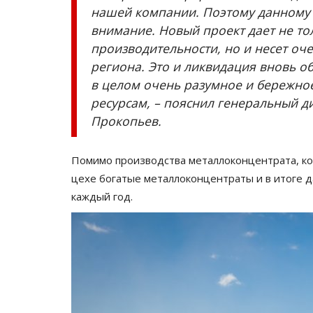
«Да» на высоте: павлодарец
нашей компании. Поэтому данному
необычно позвал любимую за
внимание. Новый проект дает не т
Июль 8, 2026
0
449
производительности, но и несет оч
региона. Это и ликвидация вновь о
Иногда для счастья нужны всего лишь цветы
в целом очень разумное и бережн
немного смелости и… автовышка.
ресурсам, – пояснил генеральный д
Прокопьев.
Помимо производства металлоконцентрата, ко
цехе богатые металлоконцентраты и в итоге д
каждый год.