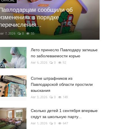
OFFICIAL
Павлодарцам сообщили об
изменениях в порядке
перечисления...
Авг 7, 2026
0
55
Лето принесло Павлодару затишье
по заболеваемости корью
Авг 6, 2026
0
92
Сотне штрафников из
Павлодарской области простили
взыскания
Авг 3, 2026
0
149
Сколько детей 1 сентября впервые
сядут за школьную парту...
Авг 1, 2026
0
647