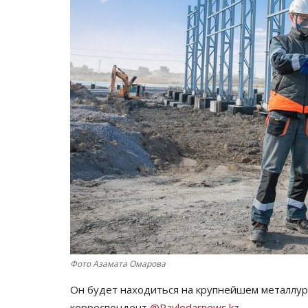
Фото Азамата Омарова
Он будет находиться на крупнейшем металлур
корреспондент
@Pavlodarnews.kz
.