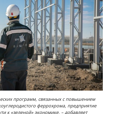
еских программ, связанных с повышением
коуглеродистого феррохрома, предприятие
ти к «зеленой» экономике, – добавляет