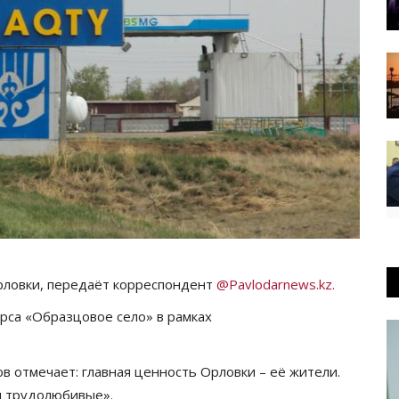
рловки, передаёт корреспондент
@Pavlodarnews.kz.
рса «Образцовое село» в рамках
 отмечает: главная ценность Орловки – её жители.
и трудолюбивые».