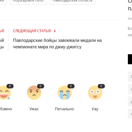
 бобра
Алимханулы официально отказался
О
ка
образцовое село
Павлодарская область
от титула WBO и перешел...
п
Июль 22, 2026
0
243
Ию
Последние месяцы карьера казахстанского боксера
Б
ЬЯ
СЛЕДУЮЩАЯ СТАТЬЯ
развивается на фоне допингового...
не
ый
Павлодарские бойцы завоевали медали на
цы
чемпионате мира по джиу-джитсу
0
0
0
0
абавно
Ужас
Печально
Уау