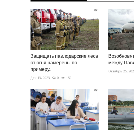
Защищать павлодарские леса
Возобновят
от огня намерены по
между Пав
примеру...
Октябрь 25, 20
Дек 13, 2023
0
152