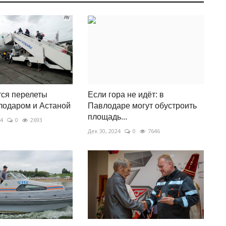
ся перелеты
Если гора не идёт: в
лодаром и Астаной
Павлодаре могут обустроить
площадь...
24
0
2693
Дек 30, 2024
0
7646