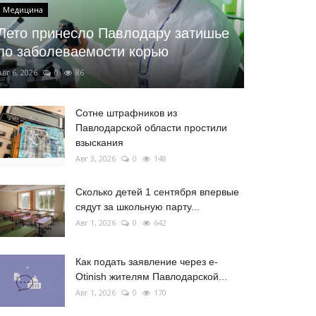
Медицина
Лето принесло Павлодару затишье
по заболеваемости корью
Авг 6, 2026
0
86
Сотне штрафников из
Павлодарской области простили
взыскания
Авг 3, 2026
0
148
Сколько детей 1 сентября впервые
сядут за школьную парту...
Авг 1, 2026
0
642
Как подать заявление через e-
Otinish жителям Павлодарской...
Авг 1, 2026
0
170