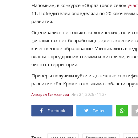
Напомним, в конкурсе «Образцовое село»
учас
11. Победителей определяли по 20 ключевым 
развития.
Оценивались не только экологические, но и со
финалистах нет безработицы, здесь крепкие с
качественное образование. Учитывались внед
власти с предпринимателями и жителями, инве
чистота территории.
Видео
Призёры получили кубки и денежные сертифика
развитие сёл. Кроме того, акимат области вру
Янв 24, 2026 - 11:27
Акмарал Есимханова
Facebook
Twitter
Теги: