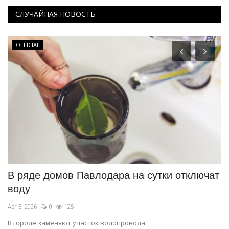
СЛУЧАЙНАЯ НОВОСТЬ
OFFICIAL
В ряде домов Павлодара на сутки отключат
К
воду
ж
Авг 5, 2026
0
125
Ав
В городе заменяют участок водопровода.
Бо