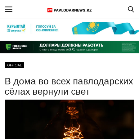
Войти
Регистрация
Главная
OFFICIAL
Обратная связь
В дома во всех павлодарских
ПАВЛОДАРСКАЯ ОБЛАСТЬ
сёлах вернули свет
КАЗАХСТАН
МИР
СПЕЦПРОЕКТЫ