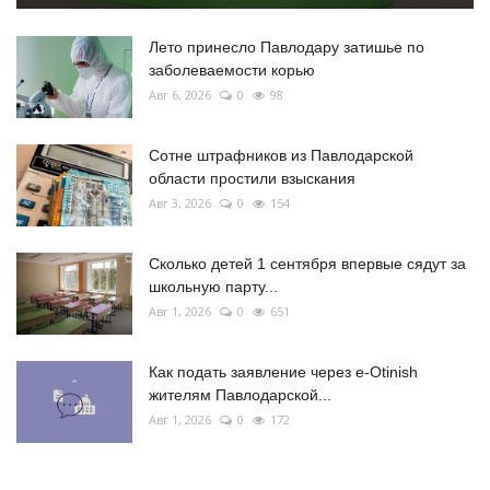
Лето принесло Павлодару затишье по
заболеваемости корью
Авг 6, 2026
0
98
Сотне штрафников из Павлодарской
области простили взыскания
Авг 3, 2026
0
154
Сколько детей 1 сентября впервые сядут за
школьную парту...
Авг 1, 2026
0
651
Как подать заявление через e-Otinish
жителям Павлодарской...
Авг 1, 2026
0
172