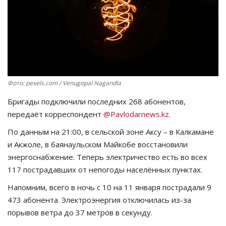
СПОРТ
Чек-лист
РАЗВЛЕЧЕНИЯ
Фото: pexels.com / Venugopal Nagandla
OFFICIAL
Бригады подключили последних 268 абонентов,
передаёт корреспондент
@
Pavlodarnews
.
kz
.
Курултай
По данным на 21:00, в сельской зоне Аксу – в Калкамане
и Акжоле, в баянаульском Майкобе восстановили
Язык
энергоснабжение. Теперь электричество есть во всех
Қазақша
Русский
117 пострадавших от непогоды населённых пунктах.
Напомним, всего в ночь с 10 на 11 января пострадали 9
473 абонента. Электроэнергия отключилась из-за
порывов ветра до 37 метров в секунду.