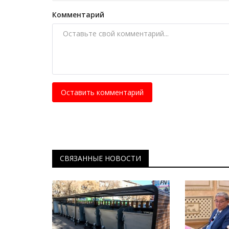
Секреты профессии: сельский
ветеринар
Комментарий
Авг 16, 2025
0
3641
Человек, к которому идут за помощью все, 
на полях, бродит по степям...
Оставить комментарий
СВЯЗАННЫЕ НОВОСТИ