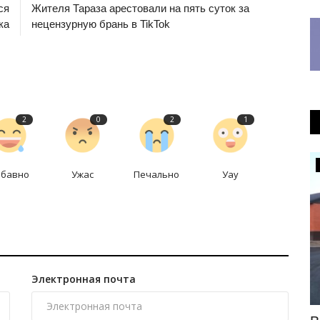
ся
Жителя Тараза арестовали на пять суток за
ка
нецензурную брань в TikTok
2
0
2
1
Футбол
абавно
Ужас
Печально
Уау
Электронная почта