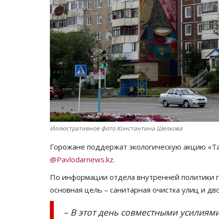
Иллюстративное фото Константина Шелкова
Горожане поддержат экологическую акцию «Таз
@Pavlodarnews.kz
.
По информации отдела внутренней политики го
основная цель – санитарная очистка улиц и д
– В этот день совместными усилиями