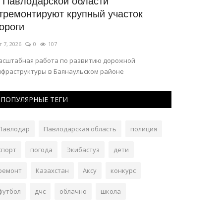
 Павлодарской области
Группа The
тремонтируют крупный участок
Экибастуз
ороги
Июль 10, 2026
г 7, 2026
0
107
Музыкальный в
асштабная работа по развитию дорожной
нфраструктуры в Баянаульском районе
родолжается.
ПОПУЛЯРНЫЕ ТЕГИ
Павлодар
Павлодарская область
полиция
спорт
погода
Экибастуз
дети
ремонт
Казахстан
Аксу
конкурс
футбол
дчс
облачно
школа