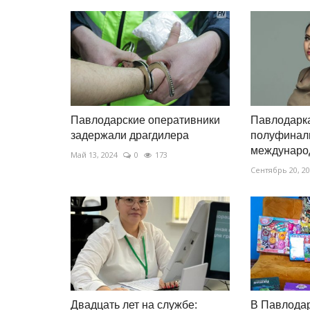
Павлодарские оперативники
Павлодарка
задержали драгдилера
полуфинал
международ
Май 13, 2024
0
173
Сентябрь 20, 2
Двадцать лет на службе:
В Павлода