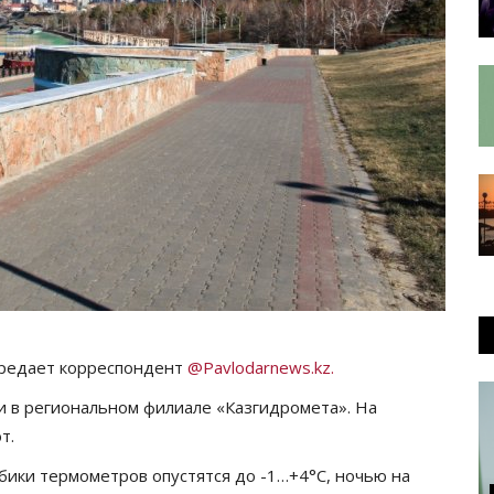
ередает корреспондент
@Pavlodarnews.kz.
и в региональном филиале «Казгидромета». На
т.
лбики термометров опустятся до -1…+4°C, ночью на