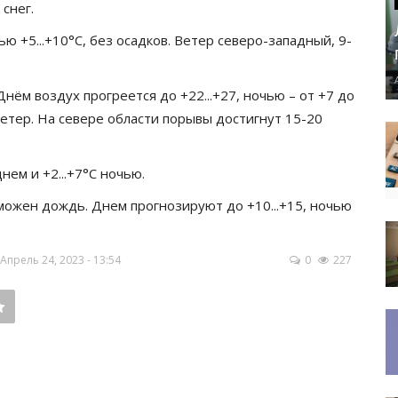
снег.
ю +5...+10°C, без осадков. Ветер северо-западный, 9-
ём воздух прогреется до +22...+27, ночью – от +7 до
етер. На севере области порывы достигнут 15-20
нем и +2...+7°C ночью.
можен дождь. Днем прогнозируют до +10...+15, ночью
прель 24, 2023 - 13:54
0
227