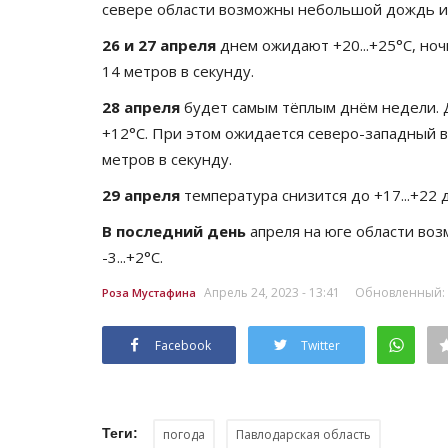
севере области возможны небольшой дождь и 
26 и 27 апреля
днем ожидают +20...+25°C, ночь
14 метров в секунду.
28 апреля
будет самым тёплым днём недели. Дн
+12°C. При этом ожидается северо-западный в
метров в секунду.
29 апреля
температура снизится до +17...+22 д
В последний день
апреля на юге области воз
-3...+2°C.
Апрель 24, 2023 - 13:41
Обновленный: А
Роза Мустафина
Facebook
Twitter
Теги:
погода
Павлодарская область