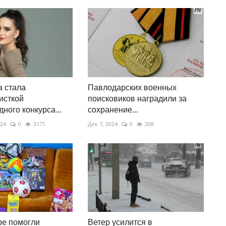
 стала
Павлодарских военных
исткой
поисковиков наградили за
ного конкурса...
сохранение...
024
0
3171
Дек 7, 2024
0
208
ре помогли
Ветер усилится в