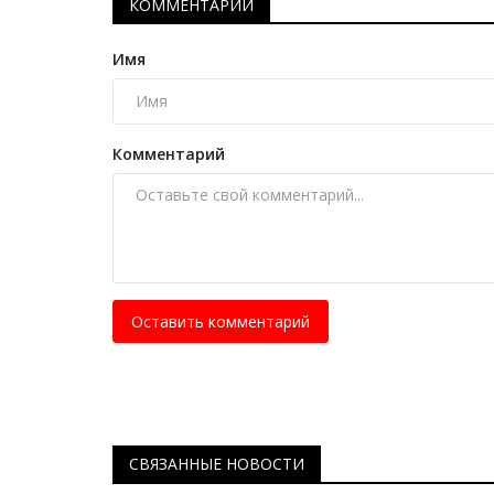
КОММЕНТАРИИ
международном турнире Turkis
Март 31, 2026
0
650
Имя
По мнению тренера, такие победы – это не
случайность, а итог упорства и терпения.
Комментарий
Оставить комментарий
СВЯЗАННЫЕ НОВОСТИ