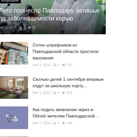
Медицина
Лето принесло Павлодару затишье
по заболеваемости корью
Авг 6, 2026
0
51
Сотне штрафников из
Павлодарской области простили
взыскания
Авг 3, 2026
0
135
Сколько детей 1 сентября впервые
сядут за школьную парту...
Авг 1, 2026
0
636
Как подать заявление через e-
Otinish жителям Павлодарской...
Авг 1, 2026
0
164