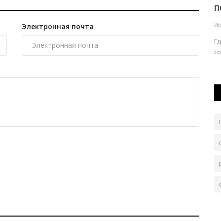
h...
будет ездить непривычно
п
Июль 31, 2026
0
121
Ию
Электронная почта
Это связано с дорожным ремонтом.
Г
со