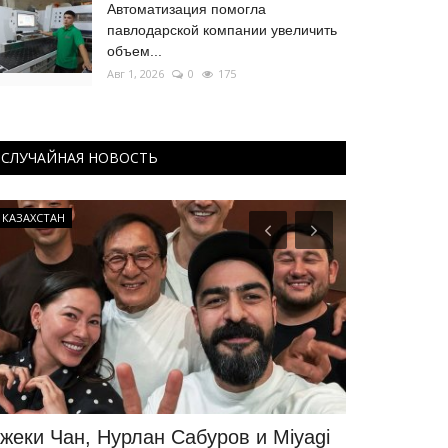
Автоматизация помогла
павлодарской компании увеличить
объем...
Авг 1, 2026
0
175
СЛУЧАЙНАЯ НОВОСТЬ
КАЗАХСТАН
Мир музеев
жеки Чан, Нурлан Сабуров и Miyagi
В Павлода