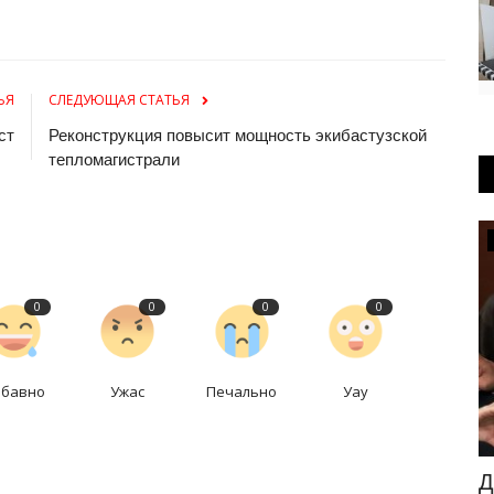
ЬЯ
СЛЕДУЮЩАЯ СТАТЬЯ
ст
Реконструкция повысит мощность экибастузской
тепломагистрали
OFFICIAL
0
0
0
0
абавно
Ужас
Печально
Уау
ил на
Два дня часть автобусов Павлодара
Д