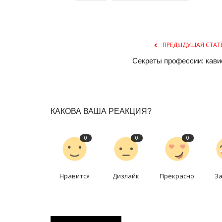
ПРЕДЫДУЩАЯ СТАТ
Секреты профессии: кави
Боевые искусства
КАКОВА ВАША РЕАКЦИЯ?
0
0
0
Нравится
Дизлайк
Прекрасно
З
Павлодарец блестяще выступ