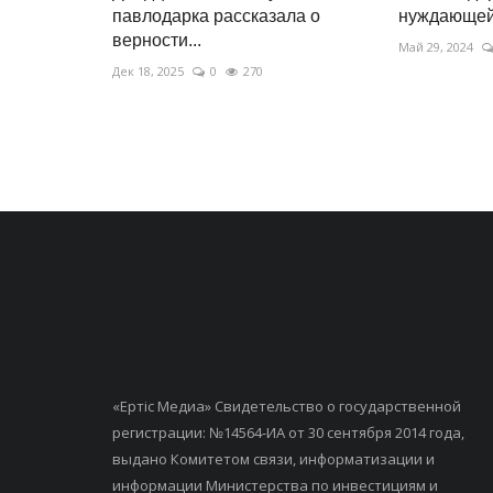
павлодарка рассказала о
нуждающей
верности...
Май 29, 2024
Дек 18, 2025
0
270
«Ертiс Медиа» Свидетельство о государственной
регистрации: №14564-ИА от 30 сентября 2014 года,
выдано Комитетом связи, информатизации и
информации Министерства по инвестициям и