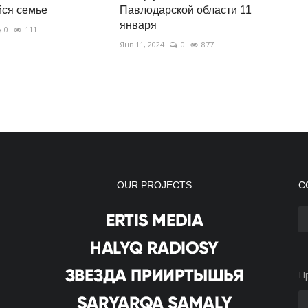
ся семье
Павлодарской области 11
января
0
111
Янв 11, 2024
0
877
OUR PROJECTS
С
П