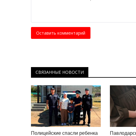
Планета Казахстан: город мос
Июнь 7, 2025
0
6205
Корреспондент побывал в Семее – еще одн
на берегах Иртыша.
Оставить комментарий
СВЯЗАННЫЕ НОВОСТИ
Полицейские спасли ребенка
Павлодарс