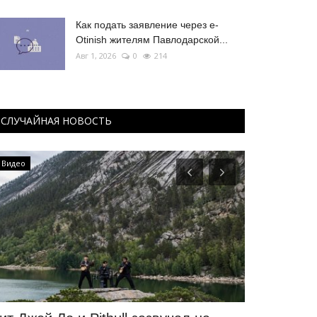
Как подать заявление через e-
Otinish жителям Павлодарской...
Авг 1, 2026
0
214
СЛУЧАЙНАЯ НОВОСТЬ
Видео
Павлодарские 