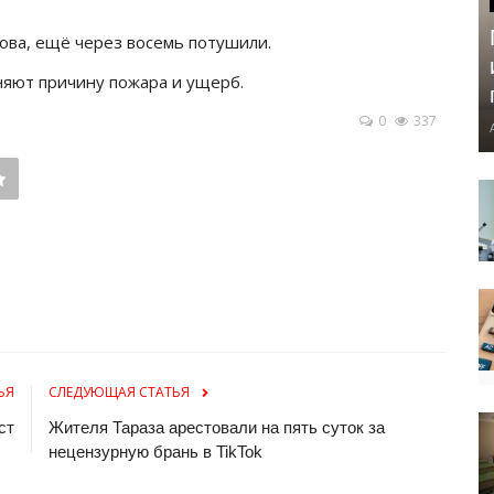
зова, ещё через восемь потушили.
няют причину пожара и ущерб.
0
337
ЬЯ
СЛЕДУЮЩАЯ СТАТЬЯ
ст
Жителя Тараза арестовали на пять суток за
нецензурную брань в TikTok