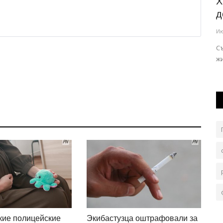
тов
В Павлодарской области обсудили
Х
готовность школ к новому...
д
Авг 6, 2026
0
151
Ию
ом городе
В Железинском районе готовы расширить кружковую
С
работу.
ж
кие полицейские
Экибастузца оштрафовали за