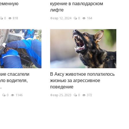
ременную
курение в павлодарском
лифте
0
818
Февр 12, 2024
0
164
ие спасатели
В Аксу животное поплатилось
ело водителя,
жизнью за агрессивное
.
поведение
0
1146
Февр 25, 2023
0
372