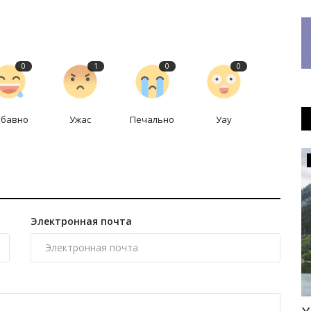
0
1
0
0
абавно
Ужас
Печально
Уау
Образование
Электронная почта