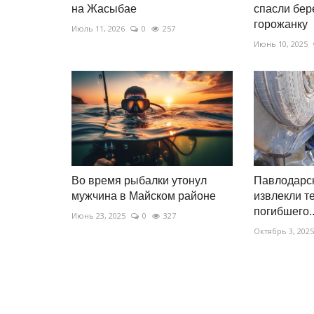
на Жасыбае
спасли бе
горожанку
Июль 11, 2026
0
257
Июнь 10, 2025
Во время рыбалки утонул
Павлодарск
мужчина в Майском районе
извлекли т
погибшего..
Июнь 23, 2025
0
327
Октябрь 3, 2025