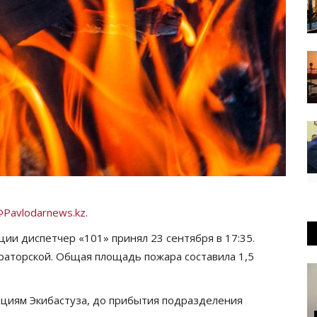
Pavlodarnews.kz
.
ии диспетчер «101» принял 23 сентября в 17:35.
раторской. Общая площадь пожара составила 1,5
циям Экибастуза, до прибытия подразделения