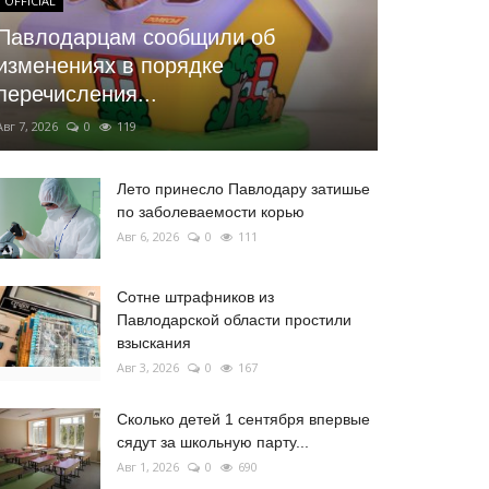
OFFICIAL
Павлодарцам сообщили об
изменениях в порядке
перечисления...
Авг 7, 2026
0
119
Лето принесло Павлодару затишье
по заболеваемости корью
Авг 6, 2026
0
111
Сотне штрафников из
Павлодарской области простили
взыскания
Авг 3, 2026
0
167
Сколько детей 1 сентября впервые
сядут за школьную парту...
Авг 1, 2026
0
690