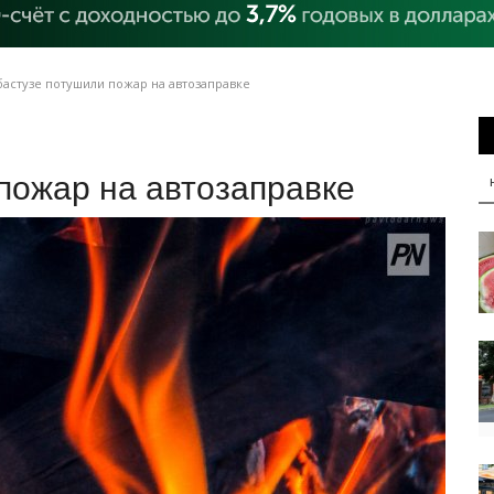
астузе потушили пожар на автозаправке
пожар на автозаправке