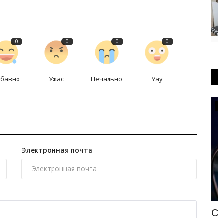
0
0
0
0
абавно
Ужас
Печально
Уау
Происшествия
Электронная почта
ыш»
Павлодарская полиция арестовала
С