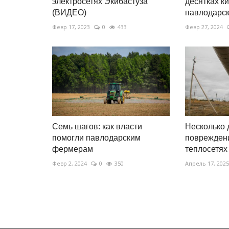
электросетях Экибастуза
десятках к
(ВИДЕО)
павлодарски
Февр 17, 2023
0
433
Февр 27, 2024
Семь шагов: как власти
Несколько 
помогли павлодарским
поврежден
фермерам
теплосетях
Февр 2, 2024
0
350
Апрель 17, 2025