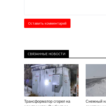
пропустил десять шайб от
«Бейбарыса»
Ноябрь 5, 2025
0
3442
Оставить комментарий
Несмотря на разгром, вечер запомнился б
романтическим моментом.
СВЯЗАННЫЕ НОВОСТИ
Трансформатор сгорел на
Снежный н