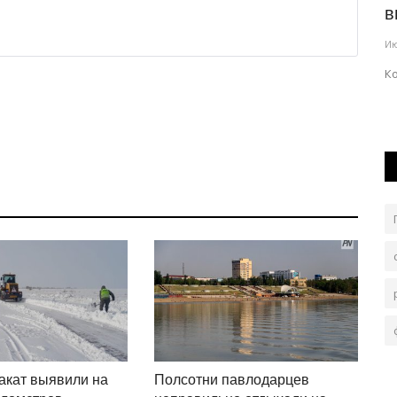
спецтехнику за многомиллионный...
в
Авг 3, 2026
0
143
Ию
Фермер сможет забрать её после оплаты всех
К
задолженностей.
олельщикам
акат выявили на
Полсотни павлодарцев