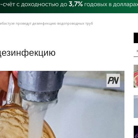
ибастузе проведут дезинфекцию водопроводных труб
 дезинфекцию