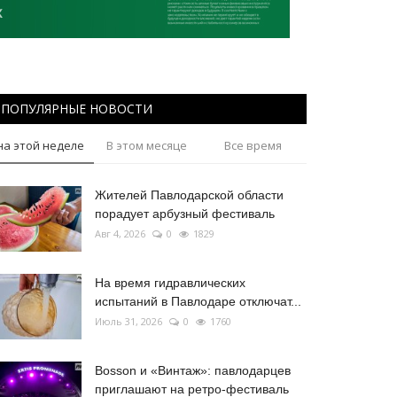
ПОПУЛЯРНЫЕ НОВОСТИ
на этой неделе
В этом месяце
Все время
Жителей Павлодарской области
порадует арбузный фестиваль
Авг 4, 2026
0
1829
На время гидравлических
испытаний в Павлодаре отключат...
Июль 31, 2026
0
1760
Bosson и «Винтаж»: павлодарцев
приглашают на ретро-фестиваль