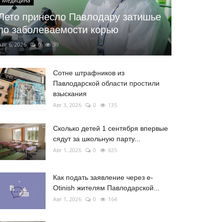
Медицина
Лето принесло Павлодару затишье
по заболеваемости корью
Авг 6, 2026
0
39
Сотне штрафников из
Павлодарской области простили
взыскания
Авг 3, 2026
0
135
Сколько детей 1 сентября впервые
сядут за школьную парту...
Авг 1, 2026
0
635
Как подать заявление через e-
Otinish жителям Павлодарской...
Авг 1, 2026
0
164