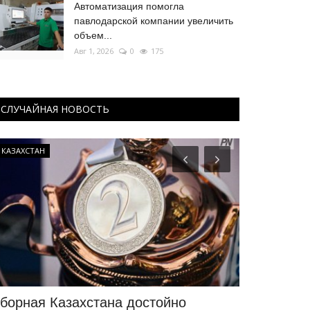
Автоматизация помогла
павлодарской компании увеличить
объем...
Авг 1, 2026
0
175
СЛУЧАЙНАЯ НОВОСТЬ
КАЗАХСТАН
Павлодарские 
борная Казахстана достойно
Павлодарс