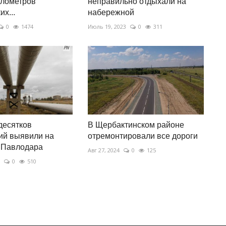
илометров
неправильно отдыхали на
х...
набережной
0
1474
Июль 19, 2023
0
311
десятков
В Щербактинском районе
ий выявили на
отремонтировали все дороги
 Павлодара
Авг 27, 2024
0
125
0
510