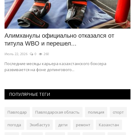
Алимханулы официально отказался от
П
титула WBO и перешел...
д
Июль 22, 2026
0
260
Ию
Последние месяцы карьера казахстанского боксера
До
развивается на фоне допингового...
и 
ПОПУЛЯРНЫЕ ТЕГИ
Павлодар
Павлодарская область
полиция
спорт
погода
Экибастуз
дети
ремонт
Казахстан