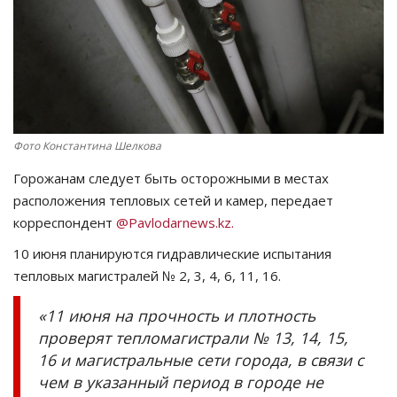
СПОРТ
Чек-лист
РАЗВЛЕЧЕНИЯ
Фото Константина Шелкова
OFFICIAL
Горожанам следует быть осторожными в местах
расположения тепловых сетей и камер, передает
Курултай
корреспондент
@Pavlodarnews.kz.
10 июня планируются гидравлические испытания
Язык
тепловых магистралей № 2, 3, 4, 6, 11, 16.
Қазақша
Русский
«11 июня на прочность и плотность
проверят тепломагистрали № 13, 14, 15,
16 и магистральные сети города, в связи с
чем в указанный период в городе не