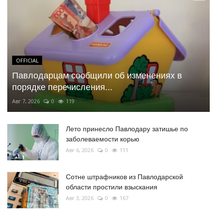
OFFICIAL
Павлодарцам сообщили об изменениях в
порядке перечисления...
Авг 7, 2026
0
119
Лето принесло Павлодару затишье по
заболеваемости корью
Авг 6, 2026
0
111
Сотне штрафников из Павлодарской
области простили взыскания
Авг 3, 2026
0
167