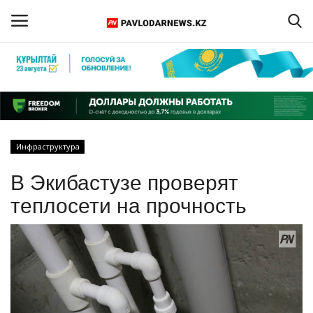
Войти
Регистрация
Главная
Инфраструктура
Обратная связь
В Экибастузе проверят
ПАВЛОДАРСКАЯ ОБЛАСТЬ
теплосети на прочность
КАЗАХСТАН
МИР
СПЕЦПРОЕКТЫ