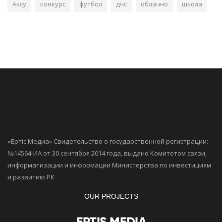
Аксу
конкурс
футбол
дчс
облачно
школа
«Ертiс Медиа» Свидетельство о государственной регистрации:
№14564-ИА от 30 сентября 2014 года, выдано Комитетом связи,
информатизации и информации Министерства по инвестициям
и развитию РК
OUR PROJECTS