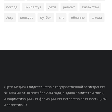
погода
Экибастуз
дети
ремонт
Казахстан
Аксу
конкурс
футбол
дчс
облачно
школа
«Ертiс Медиа» Свидетельство о государственной регистрации:
№14564-ИА от 30 сентября 2014 года, выдано Комитетом связи,
информатизации и информации Министерства по инвестициям
и развитию РК