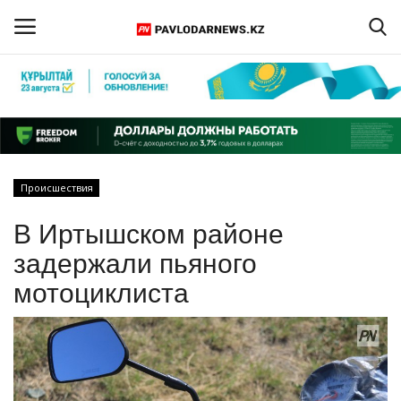
Войти
Регистрация
Главная
Происшествия
Обратная связь
В Иртышском районе
ПАВЛОДАРСКАЯ ОБЛАСТЬ
задержали пьяного
мотоциклиста
КАЗАХСТАН
МИР
СПЕЦПРОЕКТЫ