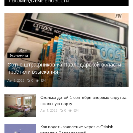
РЕКОМЕНДУЕМЫЕ НОВОСТИ
Экономика
Сотне штрафников из Павлодарской области
простили взыскания
Авг 3, 2026
0
134
Сколько детей 1 сентября впервые сядут за
школьную парту...
Авг 1, 2026
0
634
Как подать заявление через e-Otinish