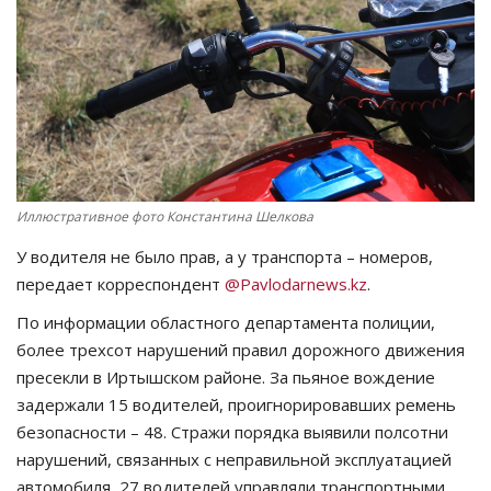
СПОРТ
Чек-лист
РАЗВЛЕЧЕНИЯ
OFFICIAL
Иллюстративное фото Константина Шелкова
У водителя не было прав, а у транспорта – номеров,
Курултай
передает корреспондент
@Pavlodarnews.kz
.
Язык
По информации областного департамента полиции,
более трехсот нарушений правил дорожного движения
Қазақша
Русский
пресекли в Иртышском районе. За пьяное вождение
задержали 15 водителей, проигнорировавших ремень
безопасности – 48. Стражи порядка выявили полсотни
нарушений, связанных с неправильной эксплуатацией
автомобиля, 27 водителей управляли транспортными