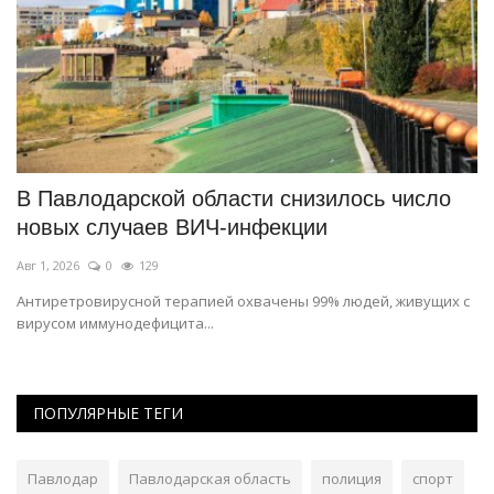
В Павлодарской области снизилось число
П
новых случаев ВИЧ-инфекции
м
Авг 1, 2026
0
129
Ию
.
Антиретровирусной терапией охвачены 99% людей, живущих с
В 
вирусом иммунодефицита...
ав
ПОПУЛЯРНЫЕ ТЕГИ
Павлодар
Павлодарская область
полиция
спорт