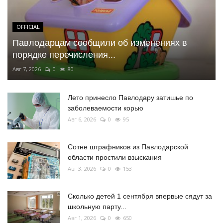
OFFICIAL
Павлодарцам сообщили об изменениях в
порядке перечисления...
Авг 7, 2026
0
80
Лето принесло Павлодару затишье по
заболеваемости корью
Авг 6, 2026
0
95
Сотне штрафников из Павлодарской
области простили взыскания
Авг 3, 2026
0
153
Сколько детей 1 сентября впервые сядут за
школьную парту...
Авг 1, 2026
0
650