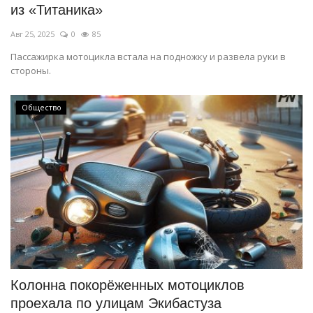
из «Титаника»
Авг 25, 2025
0
85
Пассажирка мотоцикла встала на подножку и развела руки в
стороны.
Общество
Колонна покорёженных мотоциклов
проехала по улицам Экибастуза