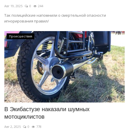
Авг 19, 2025
0
244
Так полицейские напомнили о смертельной опасности
игнорирования правил/
Происшествия
В Экибастузе наказали шумных
мотоциклистов
Авг 2, 2025
0
778