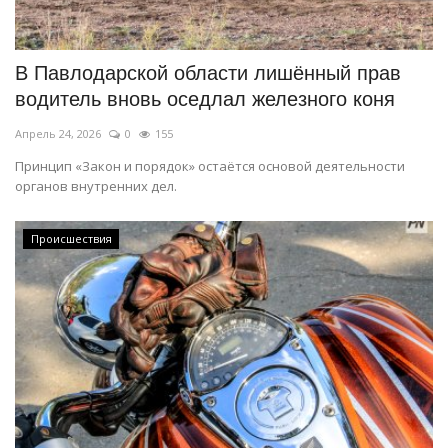
СПОРТ
В Павлодарской области лишённый прав
Чек-лист
водитель вновь оседлал железного коня
Апрель 24, 2026
0
155
РАЗВЛЕЧЕНИЯ
Принцип «Закон и порядок» остаётся основой деятельности
органов внутренних дел.
OFFICIAL
Курултай
Происшествия
Язык
Қазақша
Русский