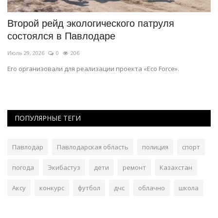
Второй рейд экологического патруля
«
состоялся в Павлодаре
с
Июль 29, 2026
0
206
Ию
Его организовали для реализации проекта «Eco Force».
Гр
ме
ПОПУЛЯРНЫЕ ТЕГИ
Павлодар
Павлодарская область
полиция
спорт
погода
Экибастуз
дети
ремонт
Казахстан
Аксу
конкурс
футбол
дчс
облачно
школа