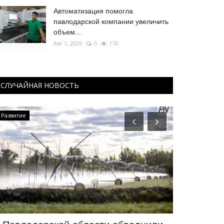
Автоматизация помогла
павлодарской компании увеличить
объем...
Авг 1, 2026
0
176
СЛУЧАЙНАЯ НОВОСТЬ
Развитие
ПАВЛОДАРСКАЯ