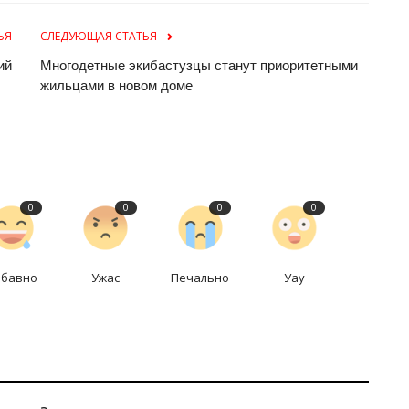
ЬЯ
СЛЕДУЮЩАЯ СТАТЬЯ
ий
Многодетные экибастузцы станут приоритетными
жильцами в новом доме
0
0
0
0
абавно
Ужас
Печально
Уау