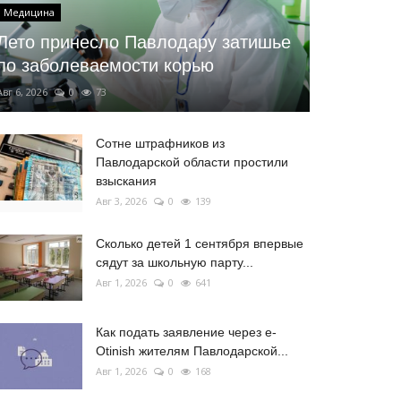
Медицина
Лето принесло Павлодару затишье
по заболеваемости корью
Авг 6, 2026
0
73
Сотне штрафников из
Павлодарской области простили
взыскания
Авг 3, 2026
0
139
Сколько детей 1 сентября впервые
сядут за школьную парту...
Авг 1, 2026
0
641
Как подать заявление через e-
Otinish жителям Павлодарской...
Авг 1, 2026
0
168