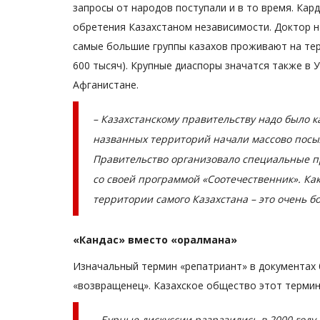
Дождь и рёв в ночи: павлодар
запросы от народов поступали и в то время. Кар
одиночку совершил
обретения Казахстаном независимости. Доктор н
велопутешествие...
самые большие группы казахов проживают на тер
Сентябрь 20, 2025
0
4200
600 тысяч). Крупные диаспоры значатся также в 
Афганистане.
Всё началось в далёком прошлом, когда пап
сыну первый велосипед.
– Казахстанскому правительству надо было к
названных территорий начали массово посы
Правительство организовало специальные п
со своей программой «Соотечественник». Ка
территории самого Казахстана – это очень б
«Кандас» вместо «оралмана»
Изначальный термин «репатриант» в документах 
«возвращенец». Казахское общество этот термин
– Бурные дискуссии разразились в 2000 году.