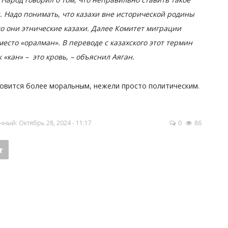
и. Надо понимать, что казахи вне исторической родины
то они этнические казахи. Далее Комитет миграции
есто «оралман». В переводе с казахского этот термин
 «кан» – это кровь, – объяснил Аяган.
новится более моральным, нежели просто политическим.
ный: Октябрь 28, 2024 - 11:17
0
86