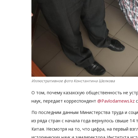
Иллюстративное фото Константина Шелкова
О том, почему казахскую общественность не уст
наук, передает корреспондент
@Pavlodarnews.kz
с
По последним данным Министерства труда и соци
из ряда стран с начала года вернулось свыше 14
Китая. Несмотря на то, что цифра, на первый взг
исторических наук и замдиректора Института ист