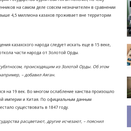
нников на самом деле совсем незначителен в сравнении
свыше 4,5 миллиона казахов проживает вне территории
ения казахского народа следует искать еще в 15 веке,
откола части народа от Золотой Орды.
я субэтносом, происходящим из Золотой Орды. Об этом
апример, – добавил Аяган.
ся на 19 век. Во многом ослабление ханства произошло
кой империи и Китая. По официальным данным
естало существовать в 1847 году.
сударства расцветают, другие исчезают, – пояснил