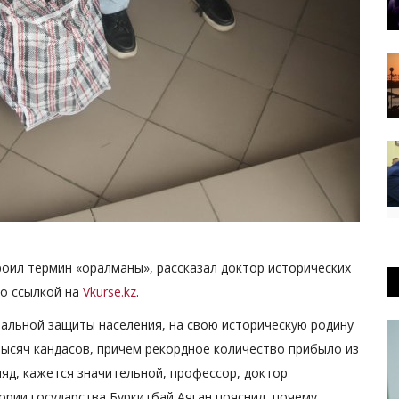
роил термин «оралманы», рассказал доктор исторических
о ссылкой на
Vkurse.kz
.
альной защиты населения, на свою историческую родину
 тысяч кандасов, причем рекордное количество прибыло из
ляд, кажется значительной, профессор, доктор
ории государства Буркитбай Аяган пояснил, почему