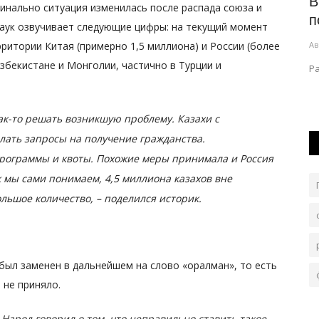
ец в
Полиция Экибастуза предупредила
В
динально ситуация изменилась после распада союза и
горожан
п
аук озвучивает следующие цифры: на текущий момент
ритории Китая (примерно 1,5 миллиона) и России (более
Авг 6, 2026
0
86
Ав
Узбекистане и Монголии, частично в Турции и
Лето в разгаре, в этот период любители лёгкой
Р
наживы становятся активнее.
а купил
ак-то решать возникшую проблему. Казахи с
лать запросы на получение гражданства.
рограммы и квоты. Похожие меры принимала и Россия
к мы сами понимаем, 4,5 миллиона казахов вне
ольшое количество, – поделился историк.
был заменен в дальнейшем на слово «оралман», то есть
 не приняло.
 Народ говорил о том, что неправильно ставить такое