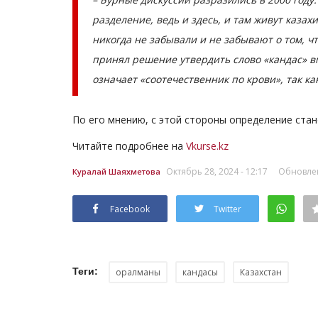
разделение, ведь и здесь, и там живут казах
никогда не забывали и не забывают о том, ч
принял решение утвердить слово «кандас» вм
означает «соотечественник по крови», так как
По его мнению, с этой стороны определение ста
Читайте подробнее на
Vkurse.kz
Октябрь 28, 2024 - 12:17
Обновлен
Куралай Шаяхметова
Facebook
Twitter
Теги:
оралманы
кандасы
Казахстан