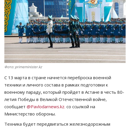
СПОРТ
Чек-лист
РАЗВЛЕЧЕНИЯ
OFFICIAL
Фото: primeminister.kz
Курултай
С 13 марта в стране начнется переброска военной
Язык
техники и личного состава в рамках подготовки к
военному параду, который пройдет в Астане в честь 80-
Қазақша
Русский
летия Победы в Великой Отечественной войне,
сообщает
@Pavlodarnews.kz.
со ссылкой на
Министерство обороны.
Техника будет передвигаться железнодорожным