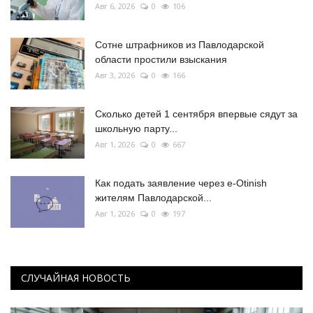
Авг 6, 2026
0
106
Сотне штрафников из Павлодарской
области простили взыскания
Авг 3, 2026
0
166
Сколько детей 1 сентября впервые сядут за
школьную парту...
Авг 1, 2026
0
667
Как подать заявление через e-Otinish
жителям Павлодарской...
Авг 1, 2026
0
197
СЛУЧАЙНАЯ НОВОСТЬ