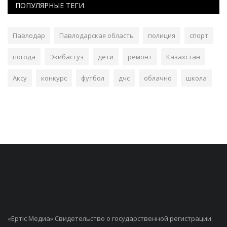
ПОПУЛЯРНЫЕ ТЕГИ
Павлодар
Павлодарская область
полиция
спорт
погода
Экибастуз
дети
ремонт
Казахстан
Аксу
конкурс
футбол
дчс
облачно
школа
«Ертiс Медиа» Свидетельство о государственной регистрации: