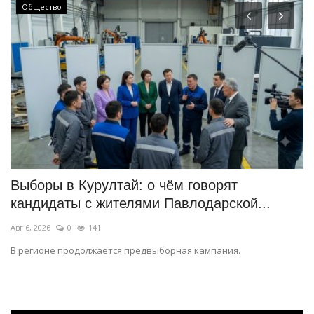
Общество
ю
Выборы в Курултай: о чём говорят
В
кандидаты с жителями Павлодарской...
м
Авг 6, 2026
0
141
Ав
на
В регионе продолжается предвыборная кампания.
Эт
ми