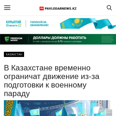
Войти
Регистрация
Главная
КАЗАХСТАН
Обратная связь
В Казахстане временно
ПАВЛОДАРСКАЯ ОБЛАСТЬ
ограничат движение из-за
подготовки к военному
КАЗАХСТАН
параду
МИР
СПЕЦПРОЕКТЫ