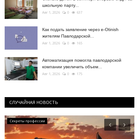
школьную парту...
Авг 1, 2026
0
637
Как подать заявление через e-Otinish
жителям Павлодарской...
Авг 1, 2026
0
165
Автоматизация помогла павлодарской
компании увеличить объем...
Авг 1, 2026
0
175
СЛУЧАЙНАЯ НОВОСТЬ
Секреты профессии