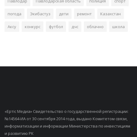
Павлодар
Павлодарская область
полиция
спорт
погода
Экибастуз
дети
ремонт
Казахстан
Аксу
конкурс
футбол
дчс
облачно
школа
«Ертiс Медиа» Свидетельство о государственной регистрации:
№14564-ИА от 30 сентября 2014 года, выдано Комитетом связи,
информатизации и информации Министерства по инвестициям
и развитию РК