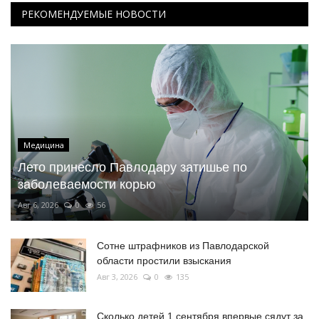
РЕКОМЕНДУЕМЫЕ НОВОСТИ
Медицина
Лето принесло Павлодару затишье по
заболеваемости корью
Авг 6, 2026
0
56
Сотне штрафников из Павлодарской
области простили взыскания
Авг 3, 2026
0
135
Сколько детей 1 сентября впервые сядут за