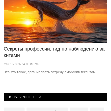
Секреты профессии: гид по наблюдению за
В
китами
т
Май 16, 2026
0
996
Ма
Что это такое, организовать встречу с морским гигантом.
То
дв
ПОПУЛЯРНЫЕ ТЕГИ