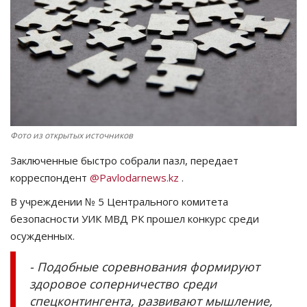
СПОРТ
Чек-лист
РАЗВЛЕЧЕНИЯ
OFFICIAL
Фото из открытых источников
Заключенные быстро собрали пазл, передает
Курултай
корреспондент
@Pavlodarnews.kz
.
Язык
В учреждении № 5 Центрального комитета
безопасности УИК МВД РК прошел конкурс среди
Қазақша
Русский
осужденных.
- Подобные соревнования формируют
здоровое соперничество среди
спецконтингента, развивают мышление,