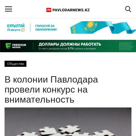
Войти
Регистрация
Главная
Общество
Обратная связь
В колонии Павлодара
ПАВЛОДАРСКАЯ ОБЛАСТЬ
провели конкурс на
внимательность
КАЗАХСТАН
МИР
СПЕЦПРОЕКТЫ