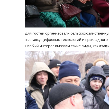
Павлодарские ветераны встал
лыжи
Март 6, 2026
0
1867
Лыжные гонки организовали на Усольской б
Для гостей организовали сельскохозяйственн
выставку цифровых технологий и прикладного и
Особый интерес вызвали такие виды, как қазақша 