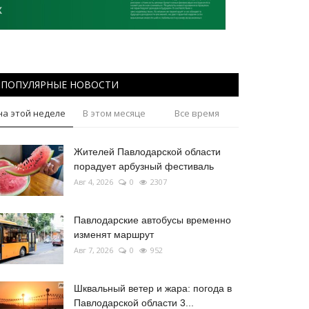
ПОПУЛЯРНЫЕ НОВОСТИ
на этой неделе
В этом месяце
Все время
Жителей Павлодарской области
порадует арбузный фестиваль
Авг 4, 2026
0
2307
Павлодарские автобусы временно
изменят маршрут
Авг 7, 2026
0
952
Шквальный ветер и жара: погода в
Павлодарской области 3...