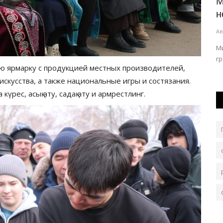
и на
Строителей Павлодарской области
М
поздравили с профессиональным...
н
Авг 7, 2026
0
141
Ав
азе.
Глава региона Асаин Байханов вручил им
М
государственные, ведомственные и областные...
г
ую ярмарку с продукцией местных производителей,
скусства, а также национальные игры и состязания.
күрес, асық ату, садақ ату и армрестлинг.