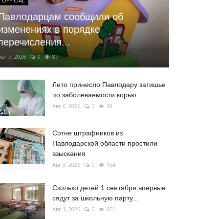
OFFICIAL
Павлодарцам сообщили об
изменениях в порядке
перечисления...
Авг 7, 2026
0
87
Лето принесло Павлодару затишье
по заболеваемости корью
Авг 6, 2026
0
98
Сотне штрафников из
Павлодарской области простили
взыскания
Авг 3, 2026
0
154
Сколько детей 1 сентября впервые
сядут за школьную парту...
Авг 1, 2026
0
651