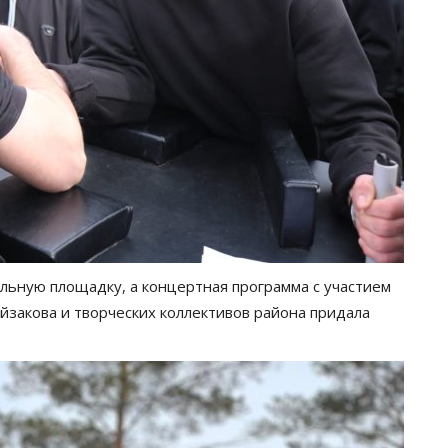
льную площадку, а концертная программа с участием
закова и творческих коллективов района придала