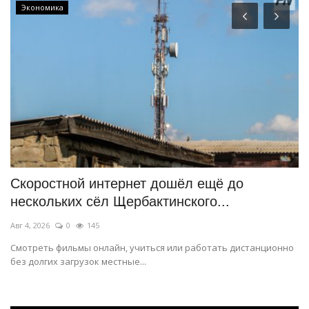
Экономика
Скоростной интернет дошёл ещё до
В
нескольких сёл Щербактинского...
з
Авг 4, 2026
0
145
Ию
Смотреть фильмы онлайн, учиться или работать дистанционно
Ис
без долгих загрузок местные...
с