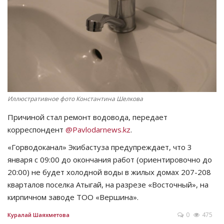
СПОРТ
Чек-лист
РАЗВЛЕЧЕНИЯ
OFFICIAL
Иллюстративное фото Константина Шелкова
Причиной стал ремонт водовода, передает
Курултай
корреспондент
@Pavlodarnews.kz
.
Язык
«Горводоканал» Экибастуза предупреждает, что 3
января с 09:00 до окончания работ (ориентировочно до
Қазақша
Русский
20:00) не будет холодной воды в жилых домах 207-208
кварталов поселка Атыгай, на разрезе «Восточный», на
кирпичном заводе ТОО «Вершина».
0
475
Куралай Шаяхметова