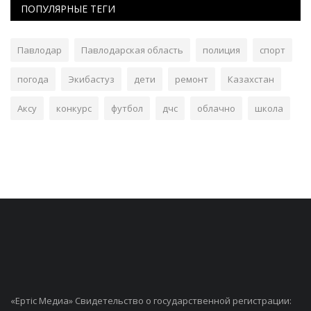
ПОПУЛЯРНЫЕ ТЕГИ
Павлодар
Павлодарская область
полиция
спорт
погода
Экибастуз
дети
ремонт
Казахстан
Аксу
конкурс
футбол
дчс
облачно
школа
«Ертiс Медиа» Свидетельство о государственной регистрации: