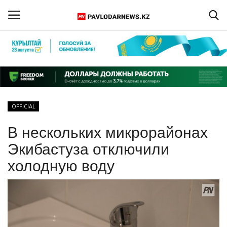
Войти
Регистрация
Главная
OFFICIAL
Обратная связь
В нескольких микрорайонах
ПАВЛОДАРСКАЯ ОБЛАСТЬ
Экибастуза отключили
холодную воду
КАЗАХСТАН
МИР
СПЕЦПРОЕКТЫ