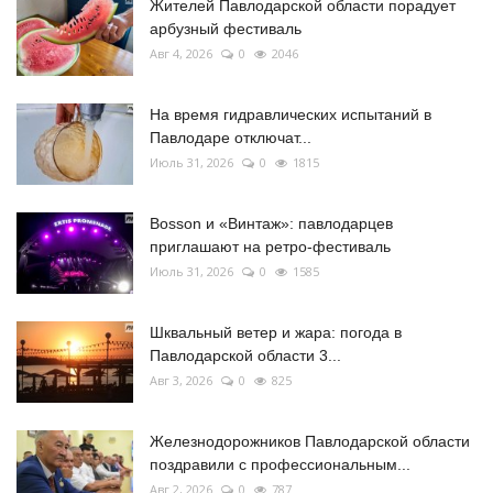
Жителей Павлодарской области порадует
арбузный фестиваль
Авг 4, 2026
0
2046
На время гидравлических испытаний в
Павлодаре отключат...
Июль 31, 2026
0
1815
Bosson и «Винтаж»: павлодарцев
приглашают на ретро-фестиваль
Июль 31, 2026
0
1585
Шквальный ветер и жара: погода в
Павлодарской области 3...
Авг 3, 2026
0
825
Железнодорожников Павлодарской области
поздравили с профессиональным...
Авг 2, 2026
0
787