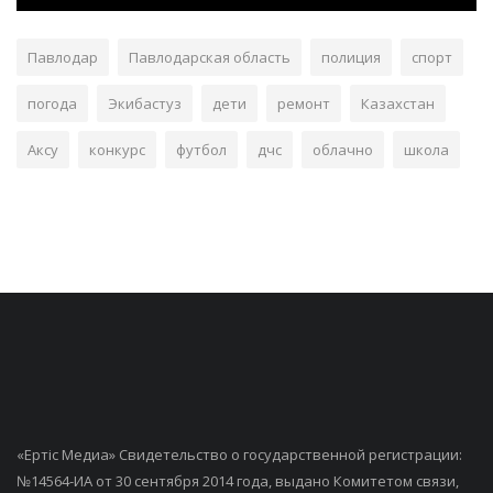
Павлодар
Павлодарская область
полиция
спорт
погода
Экибастуз
дети
ремонт
Казахстан
Аксу
конкурс
футбол
дчс
облачно
школа
«Ертiс Медиа» Свидетельство о государственной регистрации:
№14564-ИА от 30 сентября 2014 года, выдано Комитетом связи,