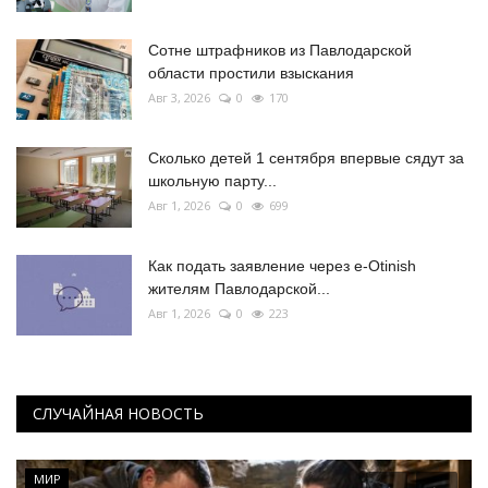
Сотне штрафников из Павлодарской
области простили взыскания
Авг 3, 2026
0
170
Сколько детей 1 сентября впервые сядут за
школьную парту...
Авг 1, 2026
0
699
Как подать заявление через e-Otinish
жителям Павлодарской...
Авг 1, 2026
0
223
СЛУЧАЙНАЯ НОВОСТЬ
МИР