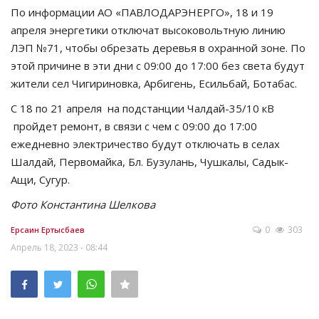
По информации АО «ПАВЛОДАРЭНЕРГО», 18 и 19
СПОРТ
апреля энергетики отключат высоковольтную линию
ЛЭП №71, чтобы обрезать деревья в охранной зоне. По
Чек-лист
этой причине в эти дни с 09:00 до 17:00 без света будут
жители сел Чигириновка, Арбигень, Есильбай, Ботабас.
РАЗВЛЕЧЕНИЯ
С 18 по 21 апреля
на подстанции Чалдай-35/10 кВ
пройдет ремонт, в связи с чем с
09:00 до 17:00
OFFICIAL
ежедневно электричество будут отключать в селах
Шалдай, Первомайка, Бл. Бузулань, Чушкалы, Садык-
Курултай
Ащи, Сугур.
Фото Константина Шелкова
Язык
0
303
Ерсаин Ертысбаев
Қазақша
Русский
Апрель 18, 2023 - 08:44