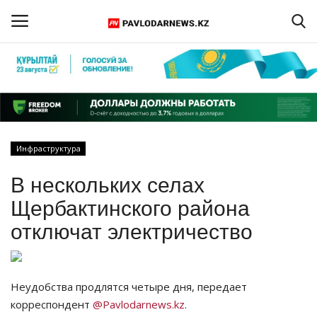
Войти
Регистрация
Главная
Инфраструктура
Обратная связь
В нескольких селах
ПАВЛОДАРСКАЯ ОБЛАСТЬ
Щербактинского района
отключат электричество
КАЗАХСТАН
МИР
Неудобства продлятся четыре дня, передает
корреспондент
@Pavlodarnews.kz
.
СПЕЦПРОЕКТЫ