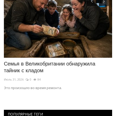
Семья в Великобритании обнаружила
В
тайник с кладом
з
Июль 31, 2026
0
84
Ию
Это произошло во время ремонта.
Ис
с
ПОПУЛЯРНЫЕ ТЕГИ