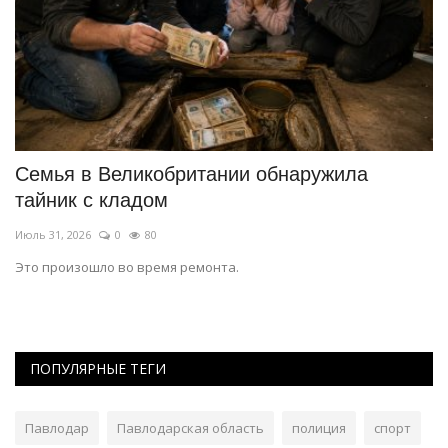
Семья в Великобритании обнаружила
Т
тайник с кладом
«
Июль 31, 2026
0
80
Ию
Это произошло во время ремонта.
В 
ст
ПОПУЛЯРНЫЕ ТЕГИ
Павлодар
Павлодарская область
полиция
спорт