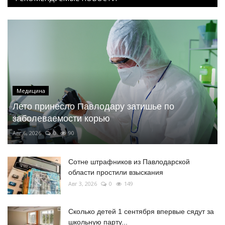
Медицина
Лето принесло Павлодару затишье по
заболеваемости корью
Авг 6, 2026
0
90
Сотне штрафников из Павлодарской
области простили взыскания
Авг 3, 2026
0
149
Сколько детей 1 сентября впервые сядут за
школьную парту...