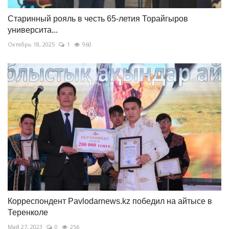
Старинный рояль в честь 65-летия Торайгыров
университа...
Октябрь 18, 2025
1
960
Корреспондент Pavlodarnews.kz победил на айтысе в
Теренколе
Май 27, 2023
0
256