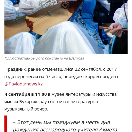
СПОРТ
Чек-лист
РАЗВЛЕЧЕНИЯ
OFFICIAL
Иллюстративное фото Константина Шелкова
Праздник, ранее отмечавшийся 22 сентября, с 2017
Курултай
года перенесли на 5 число, передаёт корреспондент
@Pavlodarnews.kz
.
Язык
4 сентября в 11:00
в музее литературы и искусства
Қазақша
Русский
имени Бухар жырау состоится литературно-
музыкальный вечер.
– Этот день мы празднуем в честь дня
рождения всенародного учителя Ахмета