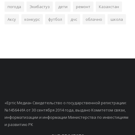
погода
Экибастуз
дети
ремонт
Казахстан
Аксу
конкурс
футбол
дчс
облачно
школа
«Ертiс Медиа» Свидетельство о государственной регистрации:
№14564-ИА от 30 сентября 2014 года, выдано Комитетом связи,
информатизации и информации Министерства по инвестициям
и развитию РК