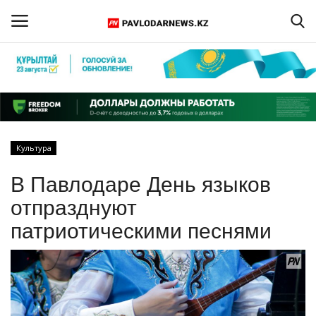
Войти
Регистрация
Главная
Культура
Обратная связь
В Павлодаре День языков
ПАВЛОДАРСКАЯ ОБЛАСТЬ
отпразднуют
патриотическими песнями
КАЗАХСТАН
МИР
СПЕЦПРОЕКТЫ