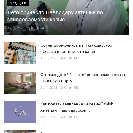
Медицина
Лето принесло Павлодару затишье по
заболеваемости корью
Авг 6, 2026
0
79
Сотне штрафников из Павлодарской
области простили взыскания
Авг 3, 2026
0
147
Сколько детей 1 сентября впервые сядут за
школьную парту...
Авг 1, 2026
0
642
Как подать заявление через e-Otinish
жителям Павлодарской...
Авг 1, 2026
0
170