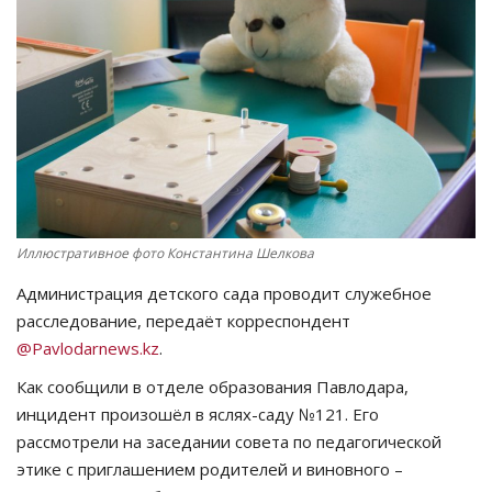
СПОРТ
Чек-лист
РАЗВЛЕЧЕНИЯ
OFFICIAL
Иллюстративное фото Константина Шелкова
Курултай
Администрация детского сада проводит служебное
Язык
расследование, передаёт корреспондент
@Pavlodarnews.kz
.
Қазақша
Русский
Как сообщили в отделе образования Павлодара,
инцидент произошёл в яслях-саду №121. Его
рассмотрели на заседании совета по педагогической
этике с приглашением родителей и виновного –