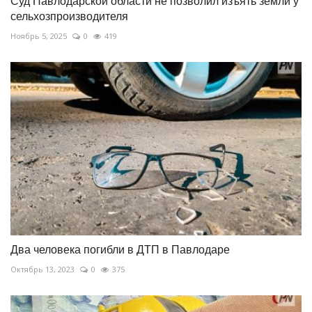
Суд Павлодарской области не позволил изъять земли у
сельхозпроизводителя
Ноябрь 5, 2025
0
419
Два человека погибли в ДТП в Павлодаре
Октябрь 13, 2023
0
375