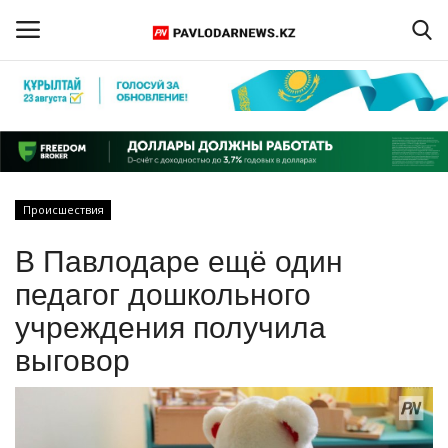
Войти
Регистрация
Главная
Происшествия
Обратная связь
В Павлодаре ещё один
ПАВЛОДАРСКАЯ ОБЛАСТЬ
педагог дошкольного
учреждения получила
КАЗАХСТАН
выговор
МИР
СПЕЦПРОЕКТЫ