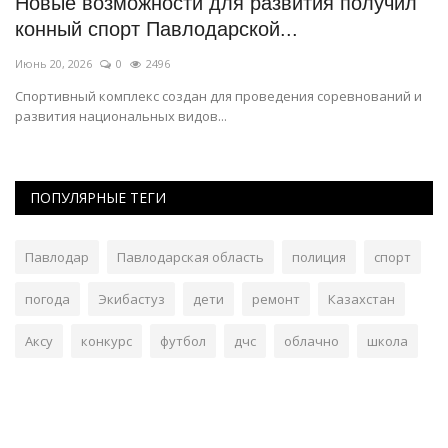
Новые возможности для развития получил
С
конный спорт Павлодарской...
п
Июнь 20, 2026
0
2496
Фе
ди
Спортивный комплекс создан для проведения соревнований и
Фр
развития национальных видов...
ПОПУЛЯРНЫЕ ТЕГИ
Павлодар
Павлодарская область
полиция
спорт
погода
Экибастуз
дети
ремонт
Казахстан
Аксу
конкурс
футбол
дчс
облачно
школа