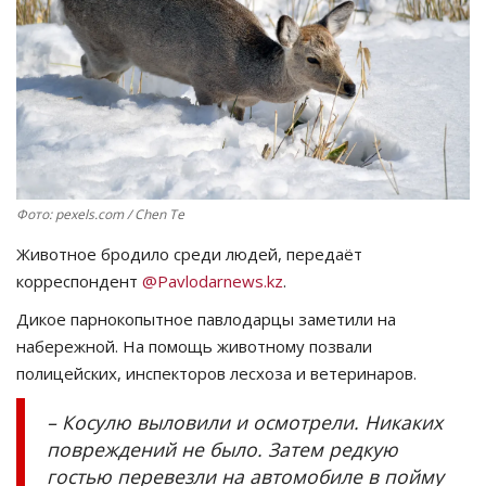
СПОРТ
Чек-лист
РАЗВЛЕЧЕНИЯ
OFFICIAL
Фото: pexels.com / Chen Te
Животное бродило среди людей, передаёт
Курултай
корреспондент
@Pavlodarnews.kz
.
Язык
Дикое парнокопытное павлодарцы заметили на
набережной. На помощь животному позвали
Қазақша
Русский
полицейских, инспекторов лесхоза и ветеринаров.
– Косулю выловили и осмотрели. Никаких
повреждений не было. Затем редкую
гостью перевезли на автомобиле в пойму