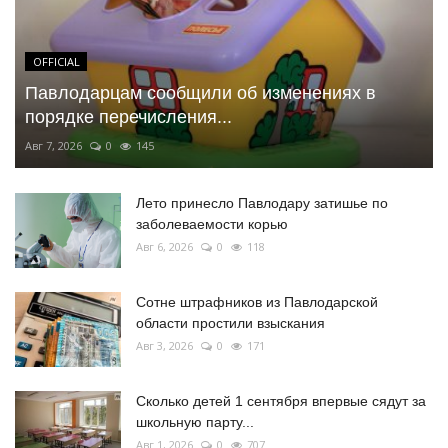
OFFICIAL
Павлодарцам сообщили об изменениях в
порядке перечисления...
Авг 7, 2026
0
145
Лето принесло Павлодару затишье по
заболеваемости корью
Авг 6, 2026
0
118
Сотне штрафников из Павлодарской
области простили взыскания
Авг 3, 2026
0
171
Сколько детей 1 сентября впервые сядут за
школьную парту...
Авг 1, 2026
0
707