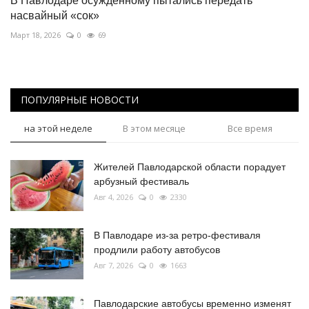
В Павлодаре осужденному пытались передать
насвайный «сок»
Март 18, 2026
0
69
ПОПУЛЯРНЫЕ НОВОСТИ
на этой неделе
В этом месяце
Все время
Жителей Павлодарской области порадует
арбузный фестиваль
Авг 4, 2026
0
2330
В Павлодаре из-за ретро-фестиваля
продлили работу автобусов
Авг 7, 2026
0
1663
Павлодарские автобусы временно изменят