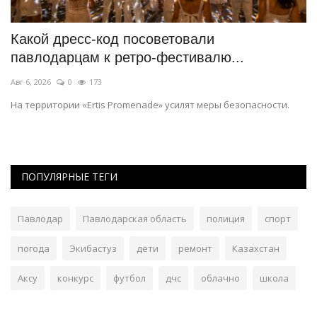
Какой дресс-код посоветовали
В
павлодарцам к ретро-фестивалю...
в
Авг 6, 2026
0
173
Ав
На территории «Ertis Promenade» усилят меры безопасности.
Об
мо
ПОПУЛЯРНЫЕ ТЕГИ
Павлодар
Павлодарская область
полиция
спорт
погода
Экибастуз
дети
ремонт
Казахстан
Аксу
конкурс
футбол
дчс
облачно
школа