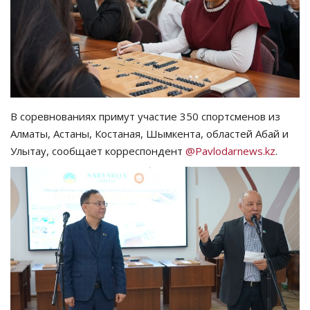
СПОРТ
Чек-лист
РАЗВЛЕЧЕНИЯ
В соревнованиях примут участие 350 спортсменов из
OFFICIAL
Алматы, Астаны, Костаная, Шымкента, областей Абай и
Улытау, сообщает корреспондент
@Pavlodarnews.kz
.
Курултай
Язык
Қазақша
Русский