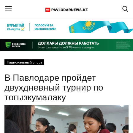
Войти
Регистрация
Главная
Национальный спорт
Обратная связь
В Павлодаре пройдет
ПАВЛОДАРСКАЯ ОБЛАСТЬ
двухдневный турнир по
тогызкумалаку
КАЗАХСТАН
МИР
СПЕЦПРОЕКТЫ