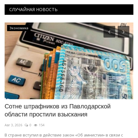
СЛУЧАЙНАЯ НОВОСТЬ
Экономика
Сотне штрафников из Павлодарской
С
области простили взыскания
п
Авг 3, 2026
0
154
Ию
.
В стране вступил в действие закон «Об амнистии» в связи с
Ко