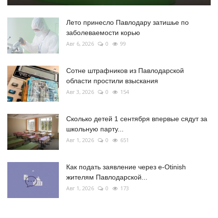
Лето принесло Павлодару затишье по
заболеваемости корью
Авг 6, 2026
0
99
Сотне штрафников из Павлодарской
области простили взыскания
Авг 3, 2026
0
154
Сколько детей 1 сентября впервые сядут за
школьную парту...
Авг 1, 2026
0
651
Как подать заявление через e-Otinish
жителям Павлодарской...
Авг 1, 2026
0
173