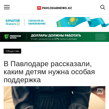
Войти
Регистрация
Главная
Общество
Обратная связь
В Павлодаре рассказали,
ПАВЛОДАРСКАЯ ОБЛАСТЬ
каким детям нужна особая
поддержка
КАЗАХСТАН
МИР
СПЕЦПРОЕКТЫ