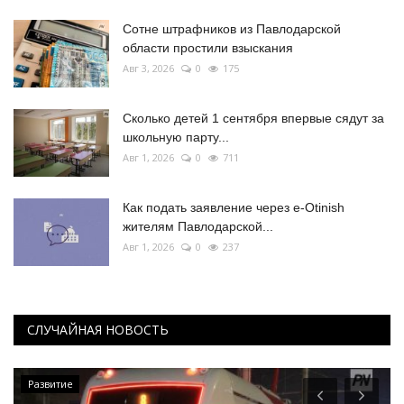
Сотне штрафников из Павлодарской
области простили взыскания
Авг 3, 2026
0
175
Сколько детей 1 сентября впервые сядут за
школьную парту...
Авг 1, 2026
0
711
Как подать заявление через e-Otinish
жителям Павлодарской...
Авг 1, 2026
0
237
СЛУЧАЙНАЯ НОВОСТЬ
Развитие