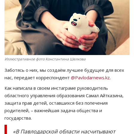
СПОРТ
Чек-лист
РАЗВЛЕЧЕНИЯ
OFFICIAL
Иллюстративное фото Константина Шелкова
Заботясь о них, мы создаём лучшее будущее для всех
Курултай
нас, передает корреспондент
@Pavlodarnews.kz
.
Язык
Как написала в своем инстаграме руководитель
областного управления образования Самал Айтказина,
Қазақша
Русский
защита прав детей, оставшихся без попечения
родителей, – важнейшая задача общества и
государства.
«В Павлодарской области насчитывают