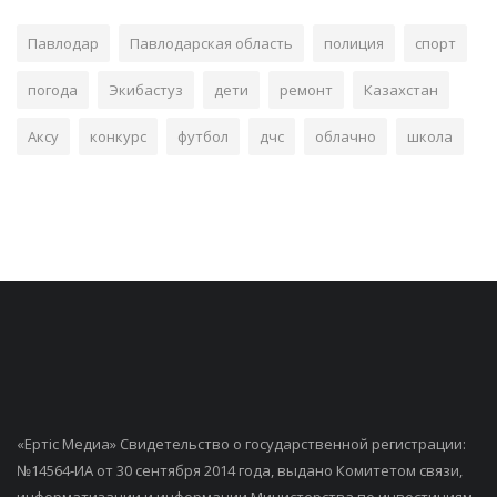
Павлодар
Павлодарская область
полиция
спорт
погода
Экибастуз
дети
ремонт
Казахстан
Аксу
конкурс
футбол
дчс
облачно
школа
«Ертiс Медиа» Свидетельство о государственной регистрации:
№14564-ИА от 30 сентября 2014 года, выдано Комитетом связи,