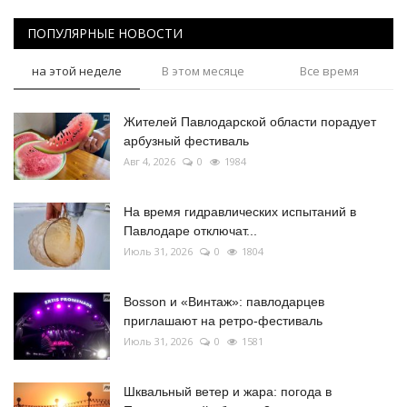
ПОПУЛЯРНЫЕ НОВОСТИ
на этой неделе
В этом месяце
Все время
Жителей Павлодарской области порадует
арбузный фестиваль
Авг 4, 2026
0
1984
На время гидравлических испытаний в
Павлодаре отключат...
Июль 31, 2026
0
1804
Bosson и «Винтаж»: павлодарцев
приглашают на ретро-фестиваль
Июль 31, 2026
0
1581
Шквальный ветер и жара: погода в