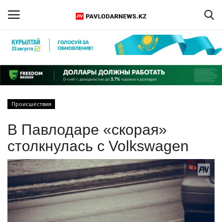
Войти
Регистрация
Главная
Происшествия
Обратная связь
В Павлодаре «скорая»
ПАВЛОДАРСКАЯ ОБЛАСТЬ
столкнулась с Volkswagen
КАЗАХСТАН
МИР
СПЕЦПРОЕКТЫ