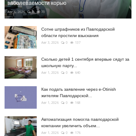
заболеваемости корью
Авг 6, 2026
0
70
Сотне штрафников из Павлодарской
области простили взыскания
Авг 3, 2026
0
137
Сколько детей 1 сентября впервые сядут за
школьную парту...
Авг 1, 2026
0
640
Как подать заявление через e-Otinish
жителям Павлодарской...
Авг 1, 2026
0
168
Автоматизация помогла павлодарской
компании увеличить объем...
Авг 1, 2026
0
176