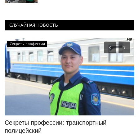
СЛУЧАЙНАЯ НОВОСТЬ
Секреты профессии
ой
Секреты профессии: транспортный
П
полицейский
Ма