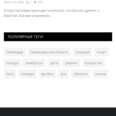
Июнь 23, 2026
1
636
Лы
ны
Когда пассажир приходит на вокзал, он обычно думает о
билетах, багаже и времени...
ПОПУЛЯРНЫЕ ТЕГИ
Павлодар
Павлодарская область
полиция
спорт
погода
Экибастуз
дети
ремонт
Казахстан
Аксу
конкурс
футбол
дчс
облачно
школа