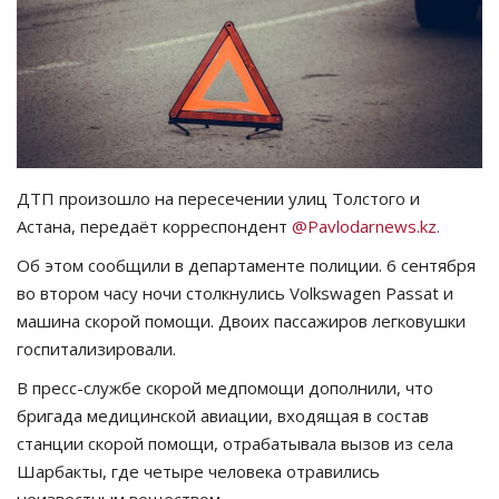
СПОРТ
Чек-лист
РАЗВЛЕЧЕНИЯ
ДТП произошло на пересечении улиц Толстого и
OFFICIAL
Астана, передаёт корреспондент
@Pavlodarnews.kz.
Об этом сообщили в департаменте полиции. 6 сентября
Курултай
во втором часу ночи столкнулись Volkswagen Passat и
машина скорой помощи. Двоих пассажиров легковушки
Язык
госпитализировали.
Қазақша
Русский
В пресс-службе скорой медпомощи дополнили, что
бригада медицинской авиации, входящая в состав
станции скорой помощи, отрабатывала вызов из села
Шарбакты, где четыре человека отравились
неизвестным веществом.