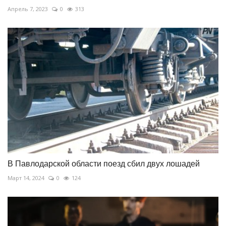
Апрель 7, 2023
0
313
В Павлодарской области поезд сбил двух лошадей
Март 14, 2024
0
124