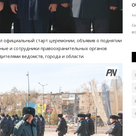
стратегически важный объект
о
Авг 6, 2026
0
300
Ав
ку
Проект разработали из-за высокого износа
Ск
оборудования.
во
ал официальный старт церемонии, объявив о поднятии
нные и сотрудники правоохранительных органов
телями ведомств, города и области.