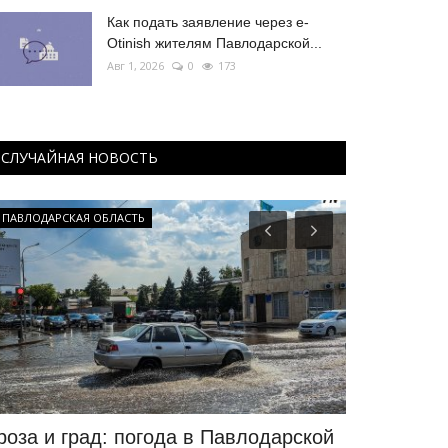
Как подать заявление через e-
Otinish жителям Павлодарской...
Авг 1, 2026
0
173
СЛУЧАЙНАЯ НОВОСТЬ
ПАВЛОДАРСКАЯ ОБЛАСТЬ
ПАВЛОДАРСКАЯ
роза и град: погода в Павлодарской
Шквальный 