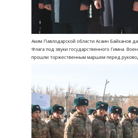
века
Янв 7, 2026
0
995
Что бы написал шумный, яркий век праздни
Рождества Христова?
Аким Павлодарской области Асаин Байханов д
Флага под звуки государственного Гимна. Вое
прошли торжественным маршем перед руководи