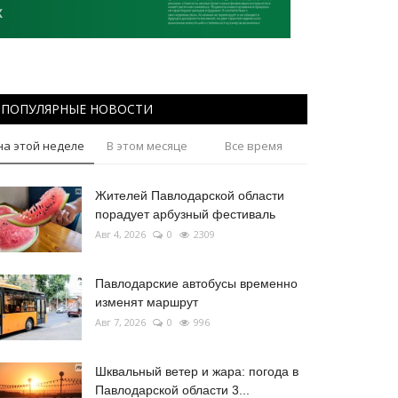
ПОПУЛЯРНЫЕ НОВОСТИ
на этой неделе
В этом месяце
Все время
Жителей Павлодарской области
порадует арбузный фестиваль
Авг 4, 2026
0
2309
Павлодарские автобусы временно
изменят маршрут
Авг 7, 2026
0
996
Шквальный ветер и жара: погода в
Павлодарской области 3...