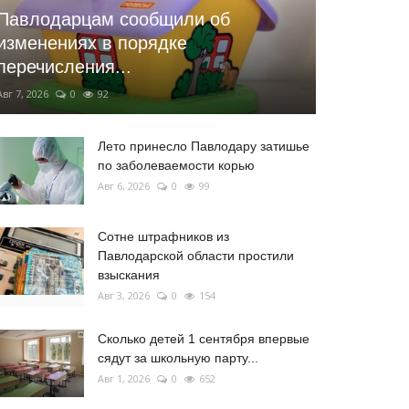
Павлодарцам сообщили об
изменениях в порядке
перечисления...
Авг 7, 2026
0
92
Лето принесло Павлодару затишье
по заболеваемости корью
Авг 6, 2026
0
99
Сотне штрафников из
Павлодарской области простили
взыскания
Авг 3, 2026
0
154
Сколько детей 1 сентября впервые
сядут за школьную парту...
Авг 1, 2026
0
652