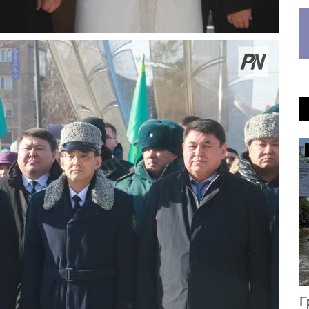
Инфраструктура
ра XXI
В Экибастузе реконструируют
Г