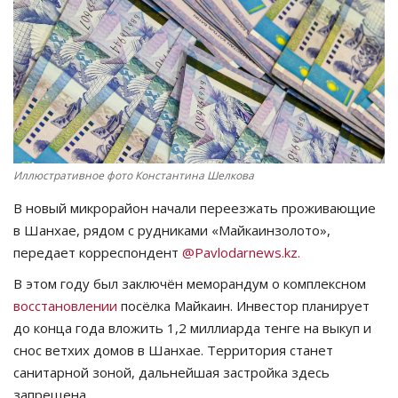
СПОРТ
Чек-лист
РАЗВЛЕЧЕНИЯ
OFFICIAL
Иллюстративное фото Константина Шелкова
В новый микрорайон начали переезжать проживающие
Курултай
в Шанхае, рядом с рудниками «Майкаинзолото»,
передает корреспондент
@Pavlodarnews.kz.
Язык
В этом году был заключён меморандум о комплексном
Қазақша
Русский
восстановлении
посёлка Майкаин. Инвестор планирует
до конца года вложить 1,2 миллиарда тенге на выкуп и
снос ветхих домов в Шанхае. Территория станет
санитарной зоной, дальнейшая застройка здесь
запрещена.