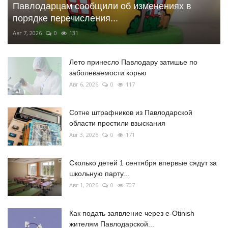
Павлодарцам сообщили об изменениях в
порядке перечисления...
Авг 7, 2026
0
131
Лето принесло Павлодару затишье по
заболеваемости корью
Авг 6, 2026
0
117
Сотне штрафников из Павлодарской
области простили взыскания
Авг 3, 2026
0
171
Сколько детей 1 сентября впервые сядут за
школьную парту...
Авг 1, 2026
0
707
Как подать заявление через e-Otinish
жителям Павлодарской...