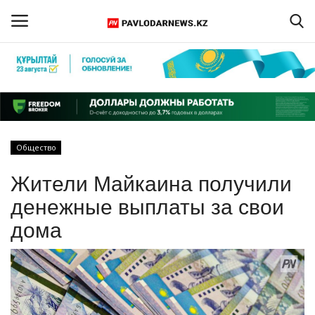
Войти
Регистрация
Главная
Общество
Обратная связь
Жители Майкаина получили
ПАВЛОДАРСКАЯ ОБЛАСТЬ
денежные выплаты за свои
дома
КАЗАХСТАН
МИР
СПЕЦПРОЕКТЫ