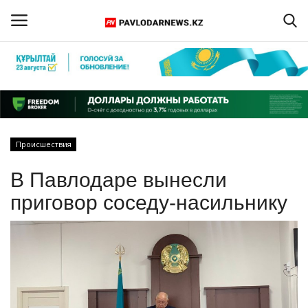
Войти
Регистрация
Главная
Происшествия
Обратная связь
В Павлодаре вынесли
ПАВЛОДАРСКАЯ ОБЛАСТЬ
приговор соседу-насильнику
КАЗАХСТАН
МИР
СПЕЦПРОЕКТЫ