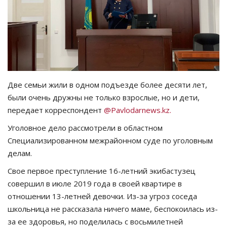
СПОРТ
Чек-лист
РАЗВЛЕЧЕНИЯ
Две семьи жили в одном подъезде более десяти лет,
OFFICIAL
были очень дружны не только взрослые, но и дети,
передает корреспондент
@Pavlodarnews.kz.
Курултай
Уголовное дело рассмотрели в областном
Специализированном межрайонном суде по уголовным
Язык
делам.
Қазақша
Русский
Свое первое преступление 16-летний экибастузец
совершил в июле 2019 года в своей квартире в
отношении 13-летней девочки. Из-за угроз соседа
школьница не рассказала ничего маме, беспокоилась из-
за ее здоровья, но поделилась с восьмилетней