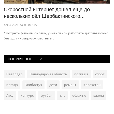
Скоростной интернет дошёл ещё до
В
нескольких сёл Щербактинского...
Ию
Авг 4, 2026
0
145
Эт
Ги
Смотреть фильмы онлайн, учиться или работать дистанционно
без долгих загрузок местные...
ПОПУЛЯРНЫЕ ТЕГИ
Павлодар
Павлодарская область
полиция
спорт
погода
Экибастуз
дети
ремонт
Казахстан
Аксу
конкурс
футбол
дчс
облачно
школа