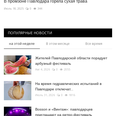
В промзоне Павлодара горела сухая трава
Июль 18, 2025
0
344
ПОПУЛЯРНЫЕ НОВОСТИ
на этой неделе
В этом месяце
Все время
Жителей Павлодарской области порадует
арбузный фестиваль
Авг 4, 2026
0
2055
На время гидравлических испытаний в
Павлодаре отключат...
Июль 31, 2026
0
1816
Bosson и «Винтаж»: павлодарцев
приглашают на ретро-фестиваль