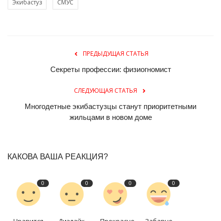
Экибастуз
СМУС
ПРЕДЫДУЩАЯ СТАТЬЯ
Секреты профессии: физиогномист
СЛЕДУЮЩАЯ СТАТЬЯ
Многодетные экибастузцы станут приоритетными
жильцами в новом доме
КАКОВА ВАША РЕАКЦИЯ?
0
0
0
0
Нравится
Дизлайк
Прекрасно
Забавно