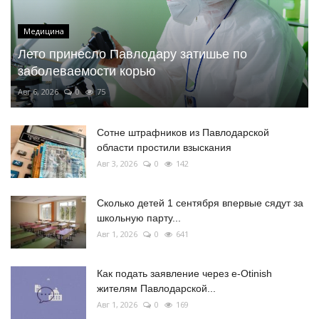
Медицина
Лето принесло Павлодару затишье по
заболеваемости корью
Авг 6, 2026
0
75
Сотне штрафников из Павлодарской
области простили взыскания
Авг 3, 2026
0
142
Сколько детей 1 сентября впервые сядут за
школьную парту...
Авг 1, 2026
0
641
Как подать заявление через e-Otinish
жителям Павлодарской...
Авг 1, 2026
0
169