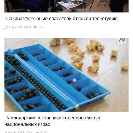
В Экибастузе юные спасатели открыли телестудию
Дек 1, 2023
0
156
Павлодарские школьники соревновались в
национальных играх
Март 5, 2025
0
2147