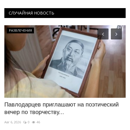
СЛУЧАЙНАЯ НОВОСТЬ
РАЗВЛЕЧЕНИЯ
Павлодарцев приглашают на поэтический
В
вечер по творчеству...
з
Авг 6, 2026
0
46
Ию