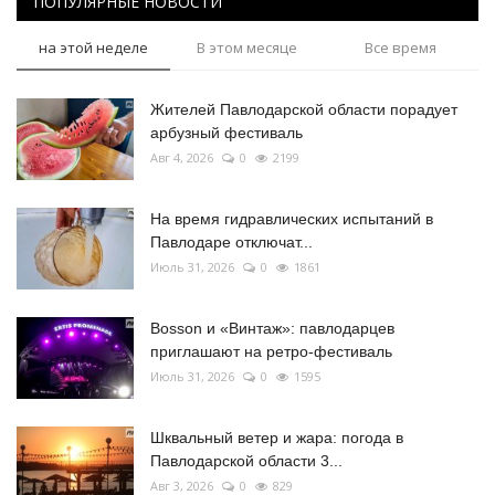
ПОПУЛЯРНЫЕ НОВОСТИ
на этой неделе
В этом месяце
Все время
Жителей Павлодарской области порадует
арбузный фестиваль
Авг 4, 2026
0
2199
На время гидравлических испытаний в
Павлодаре отключат...
Июль 31, 2026
0
1861
Bosson и «Винтаж»: павлодарцев
приглашают на ретро-фестиваль
Июль 31, 2026
0
1595
Шквальный ветер и жара: погода в
Павлодарской области 3...
Авг 3, 2026
0
829