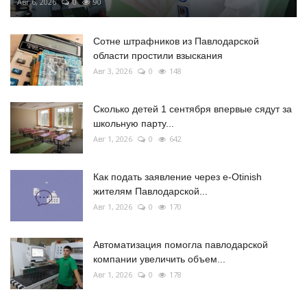
Авг 6, 2026
0
90
Сотне штрафников из Павлодарской
области простили взыскания
Авг 3, 2026
0
148
Сколько детей 1 сентября впервые сядут за
школьную парту...
Авг 1, 2026
0
642
Как подать заявление через e-Otinish
жителям Павлодарской...
Авг 1, 2026
0
170
Автоматизация помогла павлодарской
компании увеличить объем...
Авг 1, 2026
0
178