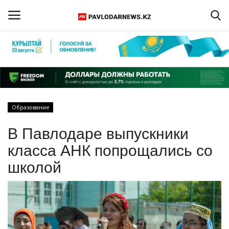
Войти
Регистрация
Главная
Образование
Обратная связь
В Павлодаре выпускники
ПАВЛОДАРСКАЯ ОБЛАСТЬ
класса АНК попрощались со
школой
КАЗАХСТАН
МИР
СПЕЦПРОЕКТЫ