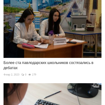
Более ста павлодарских школьников состязались в
дебатах
Февр 2, 2023
0
279