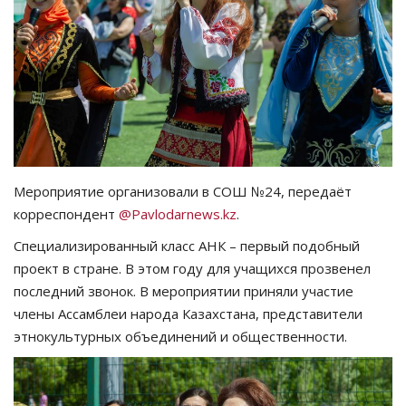
СПОРТ
Чек-лист
РАЗВЛЕЧЕНИЯ
OFFICIAL
Мероприятие организовали в СОШ №24, передаёт
корреспондент
@Pavlodarnews.kz
.
Курултай
Специализированный класс АНК – первый подобный
Язык
проект в стране. В этом году для учащихся прозвенел
последний звонок. В мероприятии приняли участие
Қазақша
Русский
члены Ассамблеи народа Казахстана, представители
этнокультурных объединений и общественности.