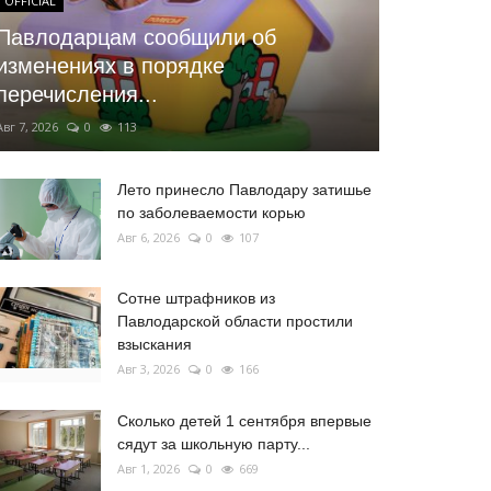
OFFICIAL
Павлодарцам сообщили об
изменениях в порядке
перечисления...
Авг 7, 2026
0
113
Лето принесло Павлодару затишье
по заболеваемости корью
Авг 6, 2026
0
107
Сотне штрафников из
Павлодарской области простили
взыскания
Авг 3, 2026
0
166
Сколько детей 1 сентября впервые
сядут за школьную парту...
Авг 1, 2026
0
669