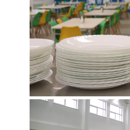
Павлодарские водители задо
почти миллиард тенге государ
Июль 29, 2026
0
195
В регионе насчитывается более 147 тысяч 
автомобилей.