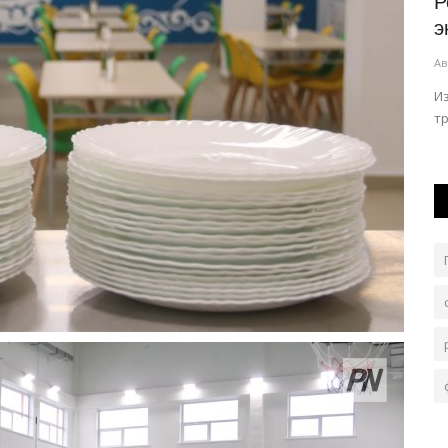
лжали
В Павлодарской области оценили
Р
ству
виды на урожай
э
Авг 6, 2026
0
262
Ав
владельцев
Первый заместитель акима области посетил Успенский
И
район.
т