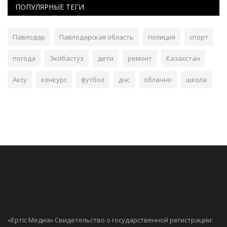
ПОПУЛЯРНЫЕ ТЕГИ
Павлодар
Павлодарская область
полиция
спорт
погода
Экибастуз
дети
ремонт
Казахстан
Аксу
конкурс
футбол
дчс
облачно
школа
«Ертiс Медиа» Свидетельство о государственной регистрации: