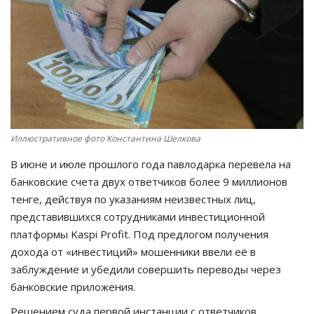
СПОРТ
Чек-лист
РАЗВЛЕЧЕНИЯ
OFFICIAL
Иллюстративное фото Константина Шелкова
В июне и июле прошлого года павлодарка перевела на
Курултай
банковские счета двух ответчиков более 9 миллионов
тенге, действуя по указаниям неизвестных лиц,
Язык
представившихся сотрудниками инвестиционной
Қазақша
Русский
платформы Kaspi Profit. Под предлогом получения
дохода от «инвестиций» мошенники ввели её в
заблуждение и убедили совершить переводы через
банковские приложения.
Решением суда первой инстанции с ответчиков