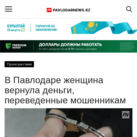
Войти
Регистрация
Главная
Происшествия
Обратная связь
В Павлодаре женщина
ПАВЛОДАРСКАЯ ОБЛАСТЬ
вернула деньги,
переведенные мошенникам
КАЗАХСТАН
МИР
СПЕЦПРОЕКТЫ