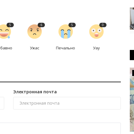
5
6
5
0
абавно
Ужас
Печально
Уау
РАЗВЛЕЧЕНИЯ
Электронная почта