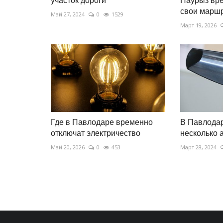
участок дороги
Наурыз вр
свои марш
Май 27, 2024
0
1529
Март 19, 2026
Где в Павлодаре временно
В Павлодар
отключат электричество
несколько 
Май 20, 2026
0
453
Март 28, 2024