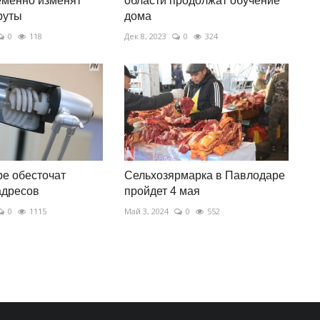
еменно изменят
области продолжат обучение
руты
дома
0
118
Дек 8, 2023
0
324
е обесточат
Сельхозярмарка в Павлодаре
адресов
пройдет 4 мая
0
1115
Май 3, 2024
0
552