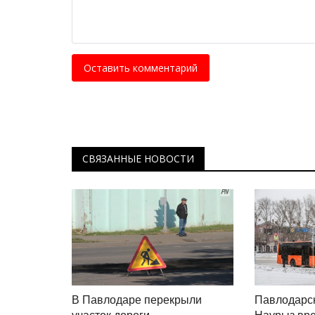
Когда казахстанские ученые с
второе Солнце
Октябрь 1, 2024
0
257
Оставить комментарий
В Курчатове решают общемировую пробле
получения термоядерной энергии.
СВЯЗАННЫЕ НОВОСТИ
В Павлодаре перекрыли
Павлодарск