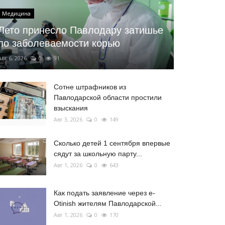
Медицина
Лето принесло Павлодару затишье
по заболеваемости корью
Авг 6, 2026
0
91
Сотне штрафников из
Павлодарской области простили
взыскания
Авг 3, 2026
0
149
Сколько детей 1 сентября впервые
сядут за школьную парту...
Авг 1, 2026
0
643
Как подать заявление через e-
Otinish жителям Павлодарской...
Авг 1, 2026
0
170