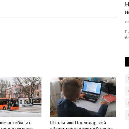
оздадут
Какой дресс-код посоветовали
Н
павлодарцам к ретро-фестивалю...
н
Авг 6, 2026
0
121
Ию
му
На территории «Ertis Promenade» усилят меры
П
безопасности.
б
ие автобусы в
Школьники Павлодарской