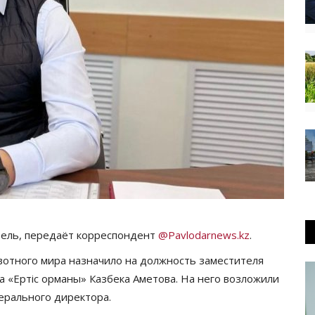
тель, передаёт корреспондент
@Pavlodarnews.kz
.
вотного мира назначило на должность заместителя
 «Ертіс орманы» Казбека Аметова. На него возложили
ерального директора.