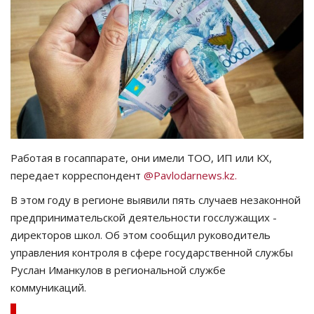
СПОРТ
Чек-лист
РАЗВЛЕЧЕНИЯ
OFFICIAL
Работая в госаппарате, они имели ТОО, ИП или КХ,
Курултай
передает корреспондент
@Pavlodarnews.kz.
В этом году в регионе выявили пять случаев незаконной
Язык
предпринимательской деятельности госслужащих -
Қазақша
Русский
директоров школ. Об этом сообщил руководитель
управления контроля в сфере государственной службы
Руслан Иманкулов в региональной службе
коммуникаций.