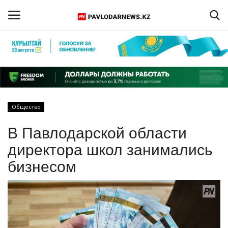
Войти
Регистрация
Главная
Общество
Обратная связь
В Павлодарской области
ПАВЛОДАРСКАЯ ОБЛАСТЬ
директора школ занимались
бизнесом
КАЗАХСТАН
МИР
СПЕЦПРОЕКТЫ