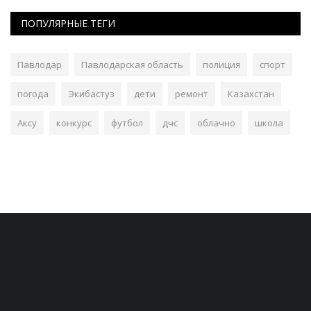
ПОПУЛЯРНЫЕ ТЕГИ
Павлодар
Павлодарская область
полиция
спорт
погода
Экибастуз
дети
ремонт
Казахстан
Аксу
конкурс
футбол
дчс
облачно
школа