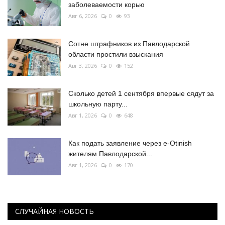
заболеваемости корью
Авг 6, 2026
0
93
Сотне штрафников из Павлодарской
области простили взыскания
Авг 3, 2026
0
152
Сколько детей 1 сентября впервые сядут за
школьную парту...
Авг 1, 2026
0
648
Как подать заявление через e-Otinish
жителям Павлодарской...
Авг 1, 2026
0
170
СЛУЧАЙНАЯ НОВОСТЬ