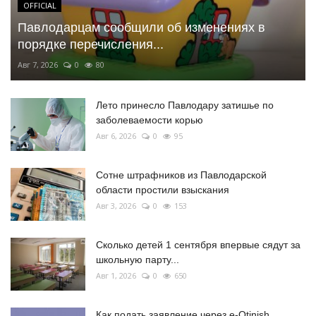
OFFICIAL
Павлодарцам сообщили об изменениях в
порядке перечисления...
Авг 7, 2026
0
80
Лето принесло Павлодару затишье по
заболеваемости корью
Авг 6, 2026
0
95
Сотне штрафников из Павлодарской
области простили взыскания
Авг 3, 2026
0
153
Сколько детей 1 сентября впервые сядут за
школьную парту...
Авг 1, 2026
0
650
Как подать заявление через e-Otinish