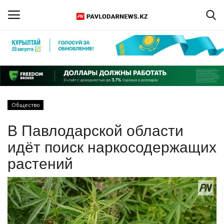
Войти
Регистрация
Главная
Общество
Обратная связь
В Павлодарской области
ПАВЛОДАРСКАЯ ОБЛАСТЬ
идёт поиск наркосодержащих
растений
КАЗАХСТАН
МИР
СПЕЦПРОЕКТЫ