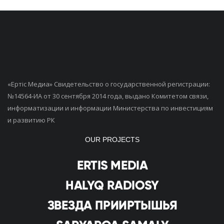
«Ертiс Медиа» Свидетельство о государственной регистрации:
№14564-ИА от 30 сентября 2014 года, выдано Комитетом связи,
информатизации и информации Министерства по инвестициям
и развитию РК
OUR PROJECTS