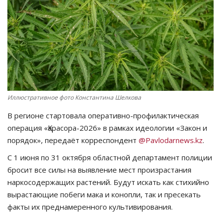
СПОРТ
Чек-лист
РАЗВЛЕЧЕНИЯ
OFFICIAL
Иллюстративное фото Константина Шелкова
В регионе стартовала оперативно-профилактическая
Курултай
операция «Қарасора-2026» в рамках идеологии «Закон и
порядок», передаёт корреспондент
@Pavlodarnews.kz
.
Язык
С 1 июня по 31 октября областной департамент полиции
Қазақша
Русский
бросит все силы на выявление мест произрастания
наркосодержащих растений. Будут искать как стихийно
вырастающие побеги мака и конопли, так и пресекать
факты их преднамеренного культивирования.