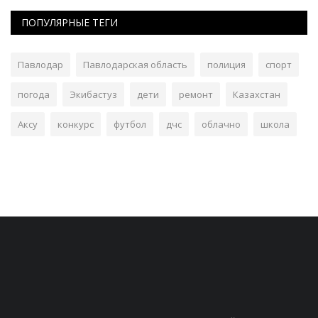
ПОПУЛЯРНЫЕ ТЕГИ
Павлодар
Павлодарская область
полиция
спорт
погода
Экибастуз
дети
ремонт
Казахстан
Аксу
конкурс
футбол
дчс
облачно
школа