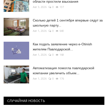
области простили взыскания
Авг 3, 2026
0
137
Сколько детей 1 сентября впервые сядут за
школьную парту...
Авг 1, 2026
0
640
Как подать заявление через e-Otinish
жителям Павлодарской...
Авг 1, 2026
0
168
Автоматизация помогла павлодарской
компании увеличить объем...
Авг 1, 2026
0
176
СЛУЧАЙНАЯ НОВОСТЬ