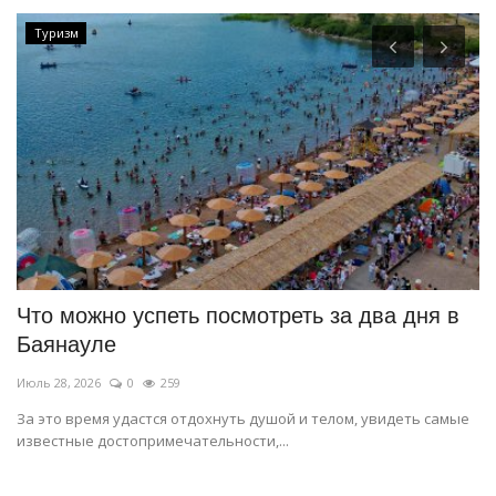
Туризм
Что можно успеть посмотреть за два дня в
Б
Баянауле
д
Июль 28, 2026
0
259
Ию
За это время удастся отдохнуть душой и телом, увидеть самые
П
известные достопримечательности,...
«Ч