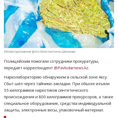
СПОРТ
Чек-лист
РАЗВЛЕЧЕНИЯ
OFFICIAL
Иллюстративное фото Константина Шелкова
Полицейским помогали сотрудники прокуратуры,
Курултай
передаёт корреспондент
@Pavlodarnews.kz
.
Язык
Нарколабораторию обнаружили в сельской зоне Аксу.
Сбыт шёл через тайники-закладки. При обыске изъяли
Қазақша
Русский
55 килограммов наркотиков синтетического
происхождения и 800 килограммов прекурсоров, а также
специальное оборудование, средства индивидуальной
защиты, электронные весы, упаковочный материал.