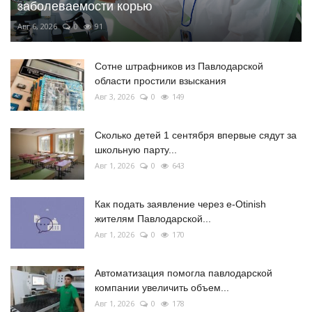
заболеваемости корью
Авг 6, 2026
0
91
Сотне штрафников из Павлодарской
области простили взыскания
Авг 3, 2026
0
149
Сколько детей 1 сентября впервые сядут за
школьную парту...
Авг 1, 2026
0
643
Как подать заявление через e-Otinish
жителям Павлодарской...
Авг 1, 2026
0
170
Автоматизация помогла павлодарской
компании увеличить объем...
Авг 1, 2026
0
178