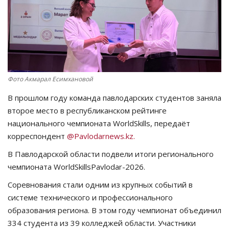
СПОРТ
Чек-лист
РАЗВЛЕЧЕНИЯ
Фото Акмарал Есимхановой
OFFICIAL
В прошлом году команда павлодарских студентов заняла
второе место в республиканском рейтинге
Курултай
национального чемпионата WorldSkills, передаёт
корреспондент
@Pavlodarnews.kz.
Язык
В Павлодарской области подвели итоги регионального
чемпионата WorldSkillsPavlodar-2026.
Қазақша
Русский
Соревнования стали одним из крупных событий в
системе технического и профессионального
образования региона. В этом году чемпионат объединил
334 студента из 39 колледжей области. Участники