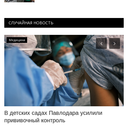
СЛУЧАЙНАЯ НОВОСТЬ
Медицина
я
В детских садах Павлодара усилили
«
прививочный контроль
х