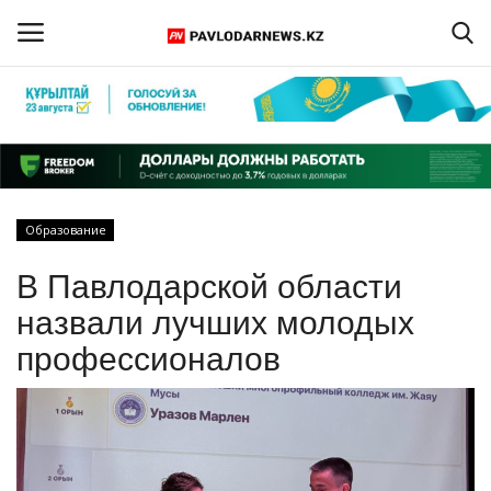
Войти
Регистрация
Главная
Образование
Обратная связь
В Павлодарской области
ПАВЛОДАРСКАЯ ОБЛАСТЬ
назвали лучших молодых
профессионалов
КАЗАХСТАН
МИР
СПЕЦПРОЕКТЫ