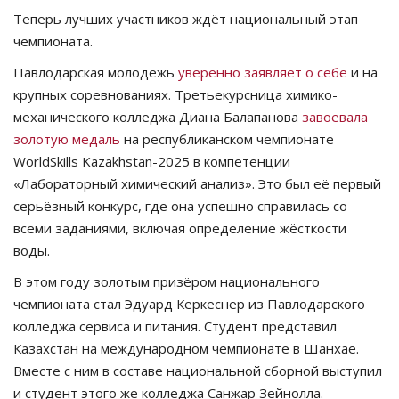
Теперь лучших участников ждёт национальный этап
чемпионата.
Павлодарская молодёжь
уверенно заявляет о себе
и на
крупных соревнованиях. Третьекурсница химико-
механического колледжа Диана Балапанова
завоевала
золотую медаль
на республиканском чемпионате
WorldSkills Kazakhstan-2025 в компетенции
«Лабораторный химический анализ». Это был её первый
серьёзный конкурс, где она успешно справилась со
всеми заданиями, включая определение жёсткости
воды.
В этом году золотым призёром национального
чемпионата стал Эдуард Керкеснер из Павлодарского
колледжа сервиса и питания. Студент представил
Казахстан на международном чемпионате в Шанхае.
Вместе с ним в составе национальной сборной выступил
и студент этого же колледжа Санжар Зейнолла.