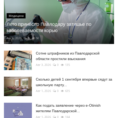
Медицина
Лето принесло Павлодару затишье по
заболеваемости корью
Авг 6, 2026
0
50
Сотне штрафников из Павлодарской
области простили взыскания
Авг 3, 2026
0
135
Сколько детей 1 сентября впервые сядут за
школьную парту...
Авг 1, 2026
0
635
Как подать заявление через e-Otinish
жителям Павлодарской...
Авг 1, 2026
0
164