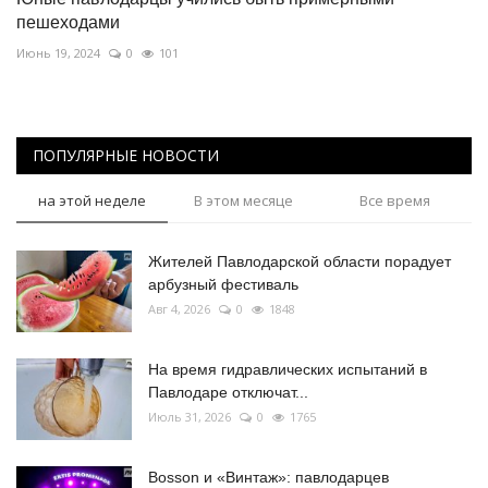
пешеходами
Июнь 19, 2024
0
101
ПОПУЛЯРНЫЕ НОВОСТИ
на этой неделе
В этом месяце
Все время
Жителей Павлодарской области порадует
арбузный фестиваль
Авг 4, 2026
0
1848
На время гидравлических испытаний в
Павлодаре отключат...
Июль 31, 2026
0
1765
Bosson и «Винтаж»: павлодарцев