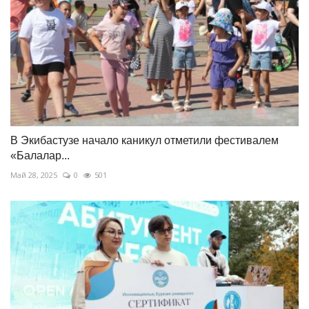
В Экибастузе начало каникул отметили фестивалем
«Балалар...
Май 28, 2025
0
501