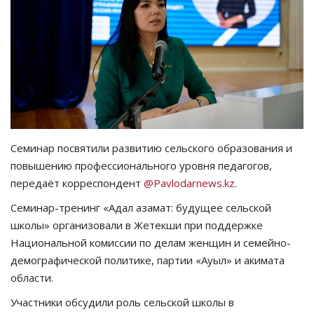
СПОРТ
Чек-лист
РАЗВЛЕЧЕНИЯ
OFFICIAL
Семинар посвятили развитию сельского образования и
повышению профессионального уровня педагогов,
Курултай
передаёт корреспондент
@Pavlodarnews.kz
.
Язык
Семинар-тренинг «Адал азамат: будущее сельской
школы» организовали в Жетекши при поддержке
Қазақша
Русский
Национальной комиссии по делам женщин и семейно-
демографической политике, партии «Ауыл» и акимата
области.
Участники обсудили роль сельской школы в