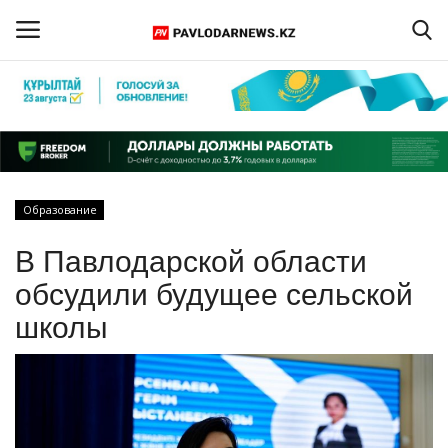
Войти
Регистрация
Главная
Образование
Обратная связь
В Павлодарской области
ПАВЛОДАРСКАЯ ОБЛАСТЬ
обсудили будущее сельской
школы
КАЗАХСТАН
МИР
СПЕЦПРОЕКТЫ