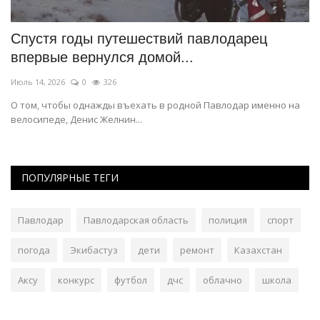
Спустя годы путешествий павлодарец
П
впервые вернулся домой...
н
Июль 14, 2026
0
326
Ию
О том, чтобы однажды въехать в родной Павлодар именно на
Му
велосипеде, Денис Желнин...
ос
ПОПУЛЯРНЫЕ ТЕГИ
Павлодар
Павлодарская область
полиция
спорт
погода
Экибастуз
дети
ремонт
Казахстан
Аксу
конкурс
футбол
дчс
облачно
школа