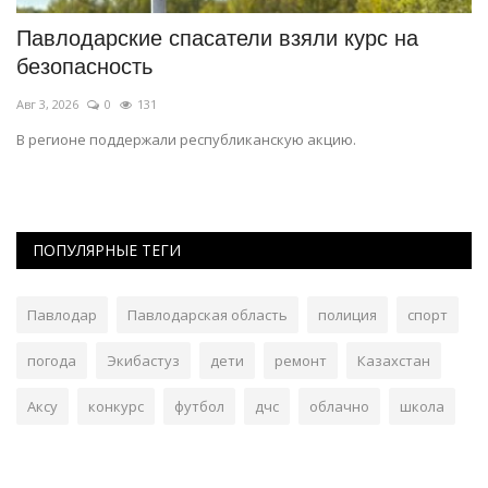
4
Павлодарские спасатели взяли курс на
К
безопасность
р
Авг 3, 2026
0
131
Ав
,
В регионе поддержали республиканскую акцию.
Ме
по
ПОПУЛЯРНЫЕ ТЕГИ
Павлодар
Павлодарская область
полиция
спорт
погода
Экибастуз
дети
ремонт
Казахстан
Аксу
конкурс
футбол
дчс
облачно
школа