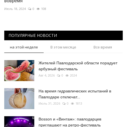
вовремя
Июль 18, 2024
0
108
ПОПУЛЯРНЫЕ НОВОСТИ
на этой неделе
В этом месяце
Все время
Жителей Павлодарской области порадует
арбузный фестиваль
Авг 4, 2026
0
2024
На время гидравлических испытаний в
Павлодаре отключат...
Июль 31, 2026
0
1813
Bosson и «Винтаж»: павлодарцев
приглашают на ретро-фестиваль