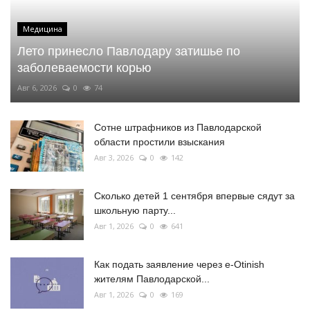
Медицина
Лето принесло Павлодару затишье по
заболеваемости корью
Авг 6, 2026
0
74
Сотне штрафников из Павлодарской
области простили взыскания
Авг 3, 2026
0
142
Сколько детей 1 сентября впервые сядут за
школьную парту...
Авг 1, 2026
0
641
Как подать заявление через e-Otinish
жителям Павлодарской...
Авг 1, 2026
0
169