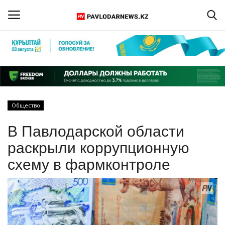
Войти
Регистрация
Главная
Общество
Обратная связь
В Павлодарской области
ПАВЛОДАРСКАЯ ОБЛАСТЬ
раскрыли коррупционную
схему в фармконтроле
КАЗАХСТАН
МИР
СПЕЦПРОЕКТЫ