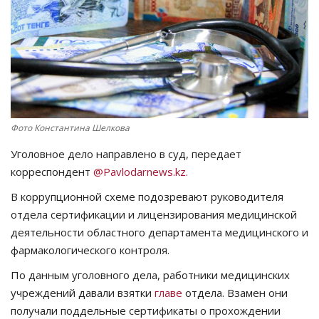
СПОРТ
Чек-лист
РАЗВЛЕЧЕНИЯ
Фото Константина Шелкова
OFFICIAL
Уголовное дело направлено в суд, передает
Курултай
корреспондент
@Pavlodarnews.kz.
В коррупционной схеме подозревают руководителя
Язык
отдела сертификации и лицензирования медицинской
деятельности областного департамента медицинского и
Қазақша
Русский
фармакологического контроля.
По данным уголовного дела, работники медицинских
учреждений давали взятки
главе
отдела. Взамен они
получали поддельные сертификаты о прохождении