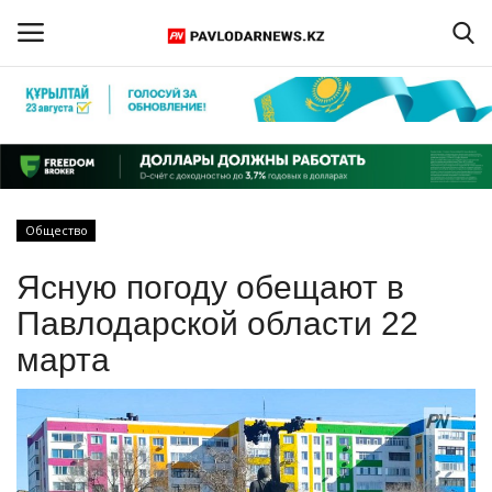
Войти
Регистрация
Главная
Общество
Обратная связь
Ясную погоду обещают в
ПАВЛОДАРСКАЯ ОБЛАСТЬ
Павлодарской области 22
марта
КАЗАХСТАН
МИР
СПЕЦПРОЕКТЫ