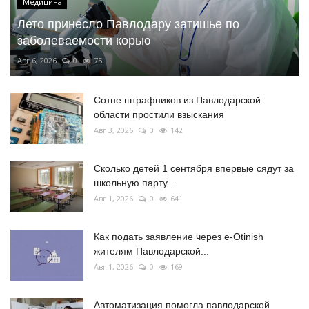
Медицина
Лето принесло Павлодару затишье по
заболеваемости корью
Авг 6, 2026
0
75
Сотне штрафников из Павлодарской
области простили взыскания
Авг 3, 2026
0
142
Сколько детей 1 сентября впервые сядут за
школьную парту...
Авг 1, 2026
0
641
Как подать заявление через e-Otinish
жителям Павлодарской...
Авг 1, 2026
0
169
Автоматизация помогла павлодарской