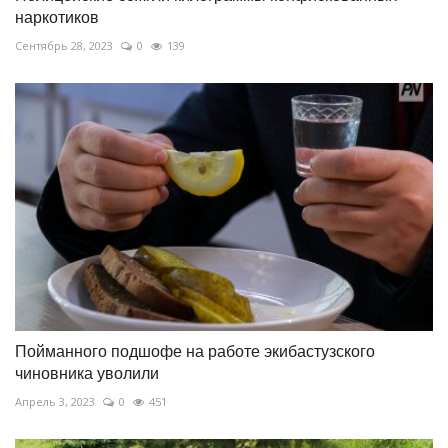
наркотиков
Сентябрь 28, 2023
0
139
Пойманного подшофе на работе экибастузского
чиновника уволили
Апрель 3, 2023
0
451