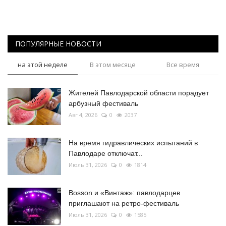
ПОПУЛЯРНЫЕ НОВОСТИ
на этой неделе
В этом месяце
Все время
Жителей Павлодарской области порадует
арбузный фестиваль
Авг 4, 2026
0
2037
На время гидравлических испытаний в
Павлодаре отключат...
Июль 31, 2026
0
1814
Bosson и «Винтаж»: павлодарцев
приглашают на ретро-фестиваль
Июль 31, 2026
0
1585