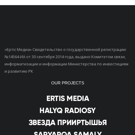
«Ертiс Медиа» Свидетельство о государственной регистрации:
№14564-ИА от 30 сентября 2014 года, выдано Комитетом связи,
информатизации и информации Министерства по инвестициям
и развитию РК
OUR PROJECTS