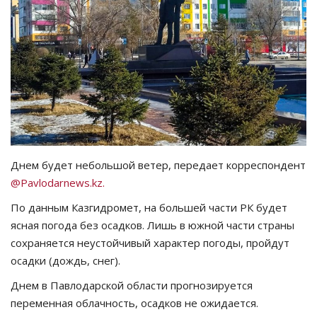
СПОРТ
Чек-лист
РАЗВЛЕЧЕНИЯ
OFFICIAL
Днем будет небольшой ветер, передает корреспондент
Курултай
@Pavlodarnews.kz.
Язык
По данным Казгидромет, на большей части РК будет
ясная погода без осадков. Лишь в южной части страны
Қазақша
Русский
сохраняется неустойчивый характер погоды, пройдут
осадки (дождь, снег).
Днем в Павлодарской области прогнозируется
переменная облачность, осадков не ожидается.