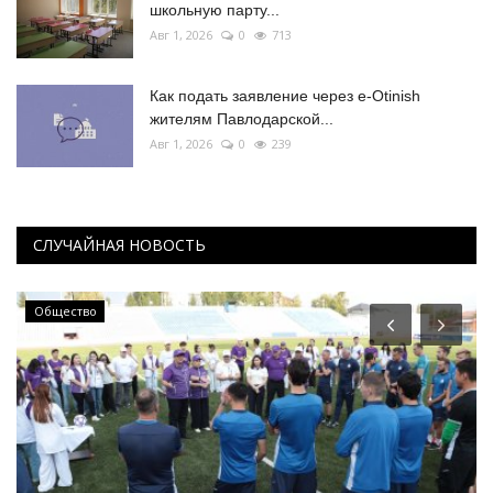
школьную парту...
Авг 1, 2026
0
713
Как подать заявление через e-Otinish
жителям Павлодарской...
Авг 1, 2026
0
239
СЛУЧАЙНАЯ НОВОСТЬ
Общество