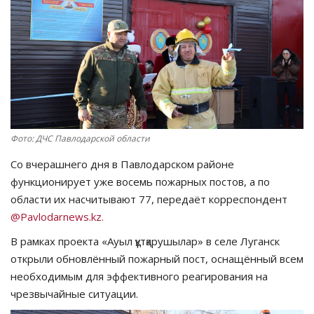
СПОРТ
Чек-лист
РАЗВЛЕЧЕНИЯ
OFFICIAL
Фото: ДЧС Павлодарской области
Со вчерашнего дня в Павлодарском районе
Курултай
функционирует уже восемь пожарных постов, а по
области их насчитывают 77, передаёт корреспондент
Язык
@Pavlodarnews.kz.
Қазақша
Русский
В рамках проекта «Ауыл құтқарушылар» в селе Луганск
открыли обновлённый пожарный пост, оснащённый всем
необходимым для эффективного реагирования на
чрезвычайные ситуации.