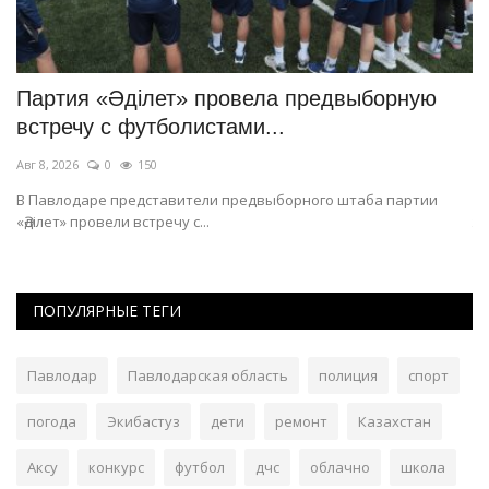
Партия «Әділет» провела предвыборную
Ч
встречу с футболистами...
и
Авг 8, 2026
0
150
Ию
я
В Павлодаре представители предвыборного штаба партии
Ус
«Әділет» провели встречу с...
жи
ПОПУЛЯРНЫЕ ТЕГИ
Павлодар
Павлодарская область
полиция
спорт
погода
Экибастуз
дети
ремонт
Казахстан
Аксу
конкурс
футбол
дчс
облачно
школа