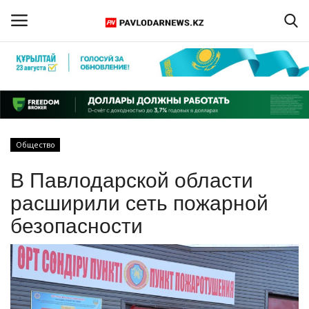
Войти
Регистрация
Главная
Общество
Обратная связь
В Павлодарской области
ПАВЛОДАРСКАЯ ОБЛАСТЬ
расширили сеть пожарной
безопасности
КАЗАХСТАН
МИР
СПЕЦПРОЕКТЫ