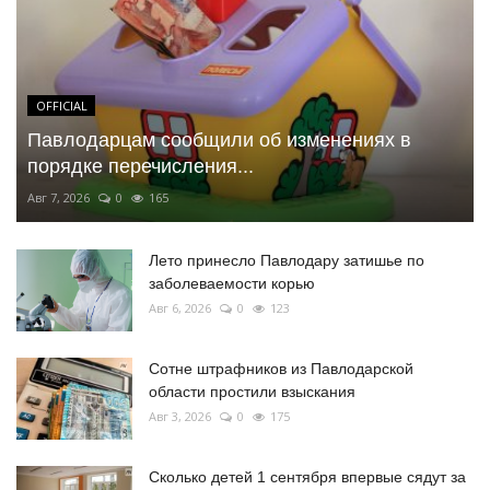
OFFICIAL
Павлодарцам сообщили об изменениях в
порядке перечисления...
Авг 7, 2026
0
165
Лето принесло Павлодару затишье по
заболеваемости корью
Авг 6, 2026
0
123
Сотне штрафников из Павлодарской
области простили взыскания
Авг 3, 2026
0
175
Сколько детей 1 сентября впервые сядут за