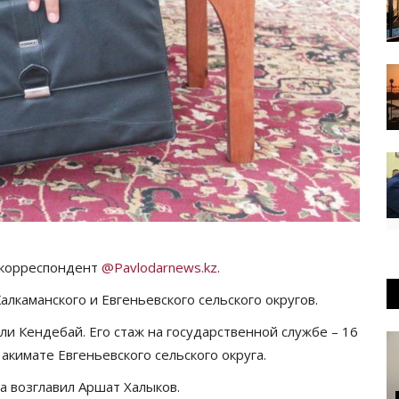
 корреспондент
@
Pavlodarnews
.
kz
.
лкаманского и Евгеньевского сельского округов.
ли Кендебай. Его стаж на государственной службе – 16
акимате Евгеньевского сельского округа.
а возглавил Аршат Халыков.