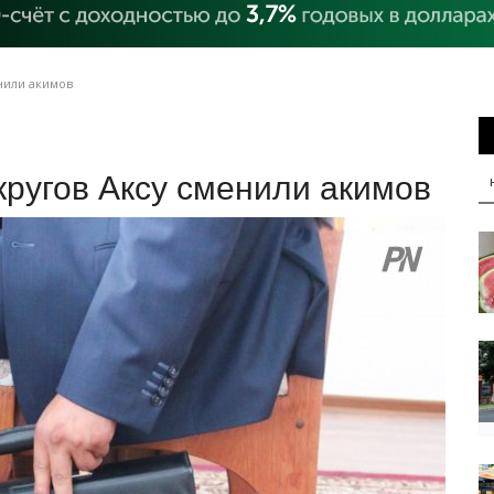
нили акимов
кругов Аксу сменили акимов