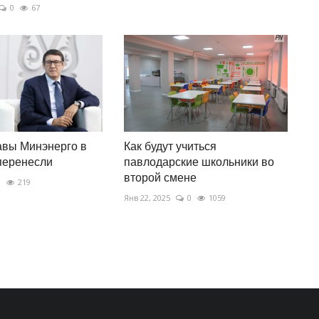
0
67
авы Минэнерго в
Как будут учиться
перенесли
павлодарские школьники во
второй смене
0
219
Янв 22, 2025
0
1059