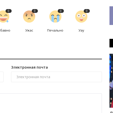
0
0
0
0
абавно
Ужас
Печально
Уау
Образование
Электронная почта