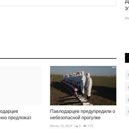
е можно
Число сдающих ЕНТ павлодарских
Д
...
школьников выросло за пять...
э
Июль 24, 2026
0
215
Ию
циональным
Высокие результаты показывают не только городские
выпускники.
лодарцев
Павлодарцев предупредили о
нно предложат
небезопасной прогулке
Июнь 12, 2024
0
175