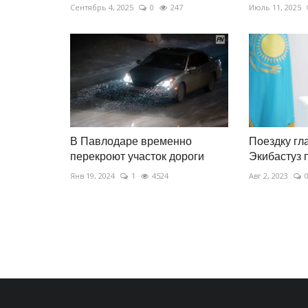
Сентябрь 4, 2025
0
247
Июль 11, 2025
В Павлодаре временно
Поездку гл
перекроют участок дороги
Экибастуз 
Янв 19, 2024
1
4524
Авг 2, 2023