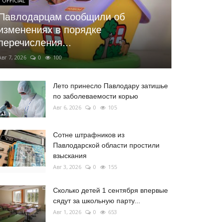
OFFICIAL
Павлодарцам сообщили об
изменениях в порядке
перечисления...
Авг 7, 2026
0
100
Лето принесло Павлодару затишье
по заболеваемости корью
Авг 6, 2026
0
105
Сотне штрафников из
Павлодарской области простили
взыскания
Авг 3, 2026
0
155
Сколько детей 1 сентября впервые
сядут за школьную парту...
Авг 1, 2026
0
653