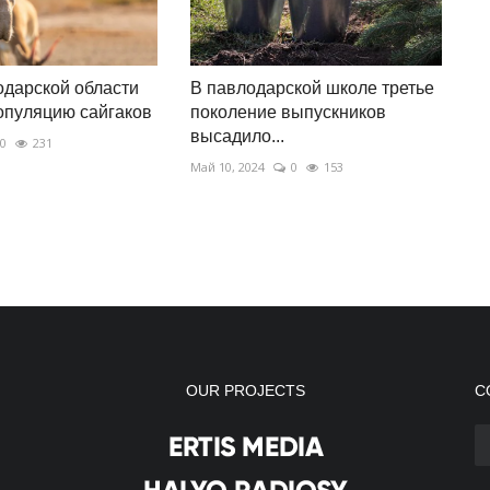
одарской области
В павлодарской школе третье
опуляцию сайгаков
поколение выпускников
высадило...
0
231
Май 10, 2024
0
153
OUR PROJECTS
С