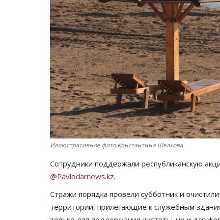
Иллюстративное фото Константина Шелкова
Сотрудники поддержали республиканскую акци
@Pavlodarnews.kz.
Стражи порядка провели субботник и очистили
территории, прилегающие к служебным здания
только для поддержания чистоты, но и для ф