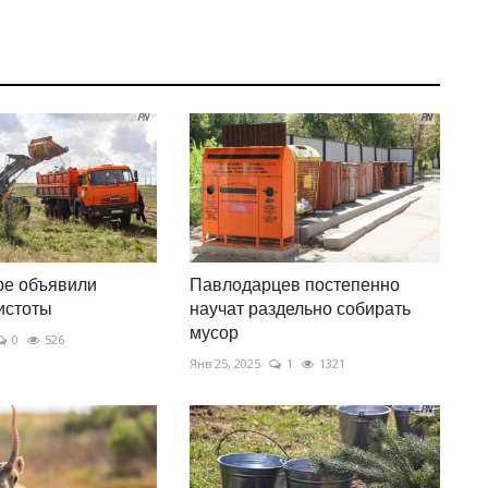
ре объявили
Павлодарцев постепенно
истоты
научат раздельно собирать
мусор
0
526
Янв 25, 2025
1
1321