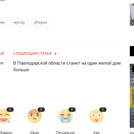
ник
мусор
уборка
ЬЯ
СЛЕДУЮЩАЯ СТАТЬЯ
нт
В Павлодарской области станет на один жилой дом
Инфраструктура
больше
0
0
0
0
абавно
Ужас
Печально
Уау