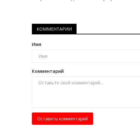
В Павлодаре впервые прошел
чемпионат страны по рукопашн
Июнь 26, 2026
0
523
КОММЕНТАРИИ
Наши земляки выступили блестяще.
Имя
Комментарий
Оставить комментарий