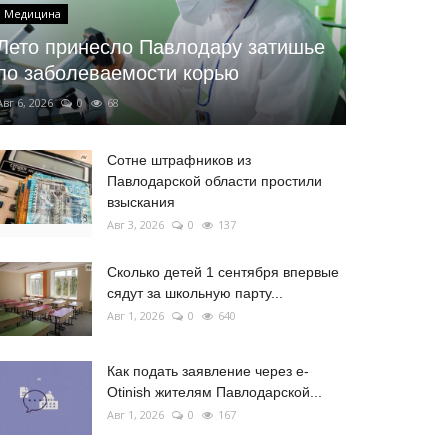
Медицина
Лето принесло Павлодару затишье
по заболеваемости корью
Авг 6, 2026
0
68
Сотне штрафников из
Павлодарской области простили
взыскания
Авг 3, 2026
0
137
Сколько детей 1 сентября впервые
сядут за школьную парту...
Авг 1, 2026
0
640
Как подать заявление через e-
Otinish жителям Павлодарской...
Авг 1, 2026
0
167