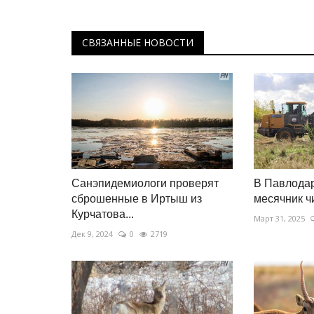
СВЯЗАННЫЕ НОВОСТИ
Санэпидемиологи проверят
В Павлода
сброшенные в Иртыш из
месячник ч
Курчатова...
Март 31, 2025
Дек 9, 2024
0
2719