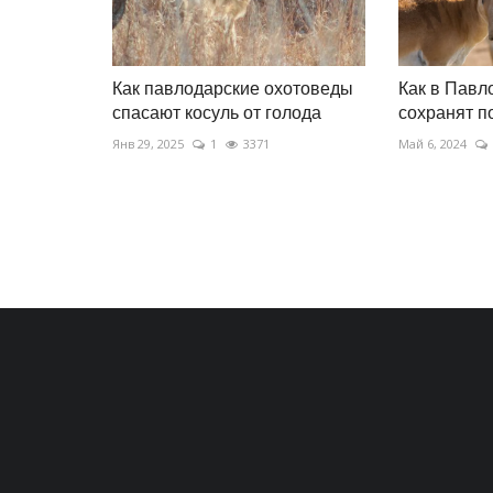
Как павлодарские охотоведы
Как в Павл
спасают косуль от голода
сохранят п
Янв 29, 2025
1
3371
Май 6, 2024