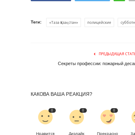
Теги:
«Таза Қазақстан»
полицейские
суббот
ПРЕДЫДУЩАЯ СТАТ
Секреты профессии: пожарный деса
Боевые искусства
КАКОВА ВАША РЕАКЦИЯ?
0
0
0
Нравится
Дизлайк
Прекрасно
З