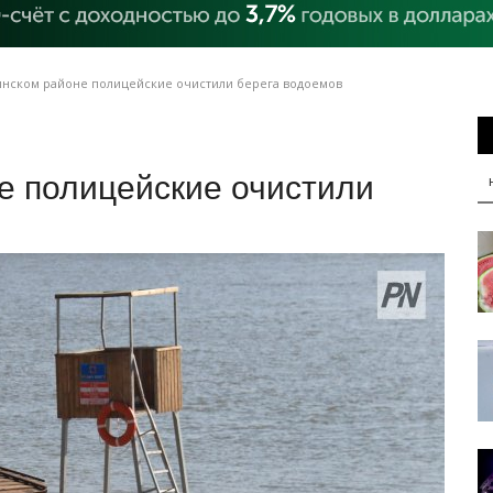
нском районе полицейские очистили берега водоемов
е полицейские очистили