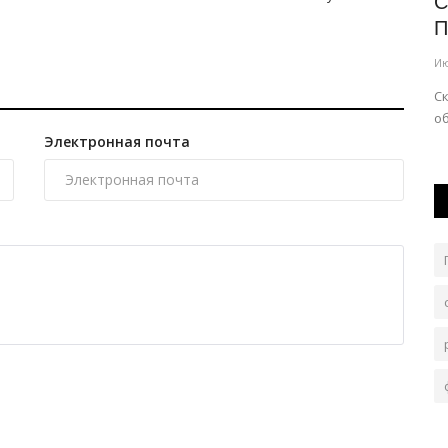
В Экибастузе реконструируют
С
ому...
стратегически важный объект
П
Авг 6, 2026
0
71
Ию
Проект разработали из-за высокого износа
Ск
оборудования.
об
Электронная почта