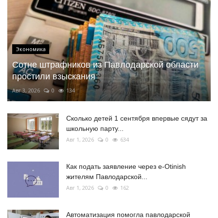
Экономика
Сотне штрафников из Павлодарской области
простили взыскания
Авг 3, 2026
0
134
Сколько детей 1 сентября впервые сядут за
школьную парту...
Авг 1, 2026
0
634
Как подать заявление через e-Otinish
жителям Павлодарской...
Авг 1, 2026
0
162
Автоматизация помогла павлодарской