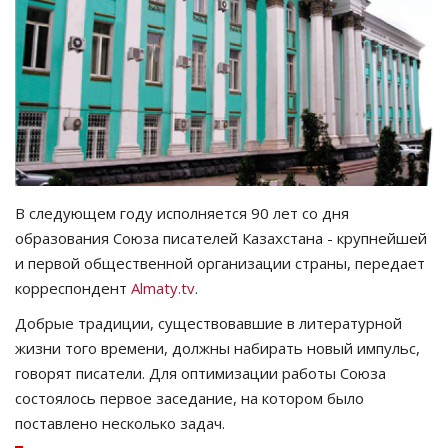
СПОРТ
Чек-лист
РАЗВЛЕЧЕНИЯ
OFFICIAL
В следующем году исполняется 90 лет со дня
образования Союза писателей Казахстана - крупнейшей
Курултай
и первой общественной организации страны, передает
корреспондент
Almaty.tv
.
Язык
Добрые традиции, существовавшие в литературной
Қазақша
Русский
жизни того времени, должны набирать новый импульс,
говорят писатели. Для оптимизации работы Союза
состоялось первое заседание, на котором было
поставлено несколько задач.