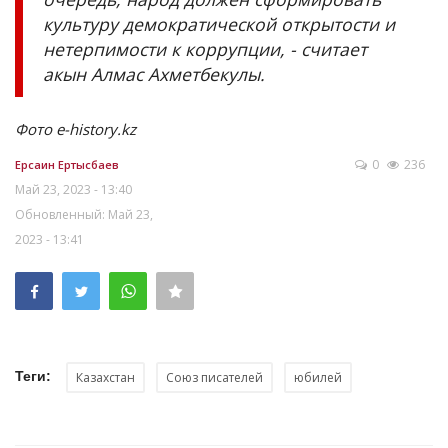
культуру демократической открытости и
нетерпимости к коррупции, - считает
акын Алмас Ахметбекулы.
Фото e-history.kz
0
236
Ерсаин Ертысбаев
Май 23, 2023 - 13:40
Обновленный: Май 23,
2023 - 13:41
Теги:
Казахстан
Союз писателей
юбилей