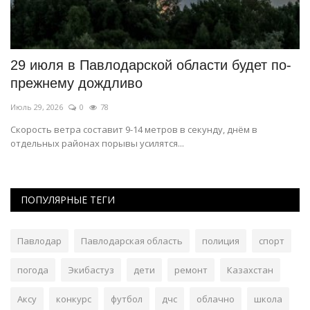
29 июля в Павлодарской области будет по-
П
прежнему дождливо
п
Июль 29, 2026
0
78
Ию
й
Скорость ветра составит 9-14 метров в секунду, днём в
Ко
отдельных районах порывы усилятся...
«ш
ПОПУЛЯРНЫЕ ТЕГИ
Павлодар
Павлодарская область
полиция
спорт
погода
Экибастуз
дети
ремонт
Казахстан
Аксу
конкурс
футбол
дчс
облачно
школа