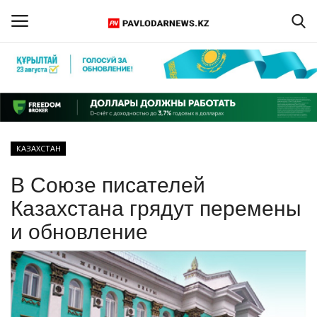
Войти
Регистрация
Главная
КАЗАХСТАН
Обратная связь
В Союзе писателей
ПАВЛОДАРСКАЯ ОБЛАСТЬ
Казахстана грядут перемены
и обновление
КАЗАХСТАН
МИР
СПЕЦПРОЕКТЫ