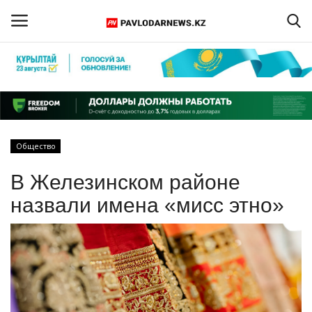
Войти
Регистрация
Главная
Общество
Обратная связь
В Железинском районе
ПАВЛОДАРСКАЯ ОБЛАСТЬ
назвали имена «мисс этно»
КАЗАХСТАН
МИР
СПЕЦПРОЕКТЫ