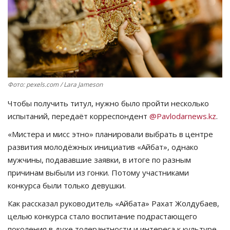
СПОРТ
Чек-лист
РАЗВЛЕЧЕНИЯ
Фото: pexels.com / Lara Jameson
OFFICIAL
Чтобы получить титул, нужно было пройти несколько
испытаний, передаёт корреспондент
@Pavlodarnews.kz
.
Курултай
«Мистера и мисс этно» планировали выбрать в центре
развития молодёжных инициатив «Айбат», однако
Язык
мужчины, подававшие заявки, в итоге по разным
Қазақша
Русский
причинам выбыли из гонки. Потому участниками
конкурса были только девушки.
Как рассказал руководитель «Айбата» Рахат Жолдубаев,
целью конкурса стало воспитание подрастающего
поколения в духе толерантности и интереса к культуре,