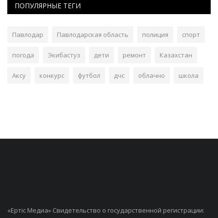
ПОПУЛЯРНЫЕ ТЕГИ
Павлодар
Павлодарская область
полиция
спорт
погода
Экибастуз
дети
ремонт
Казахстан
Аксу
конкурс
футбол
дчс
облачно
школа
«Ертiс Медиа» Свидетельство о государственной регистрации: