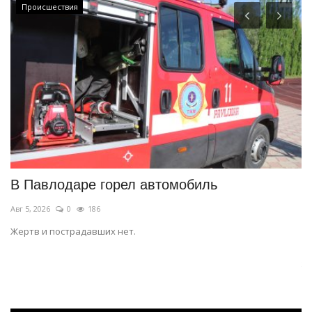
Происшествия
е
В Павлодаре горел автомобиль
Ч
и
Авг 5, 2026
0
186
Ию
Жертв и пострадавших нет.
Ус
жи