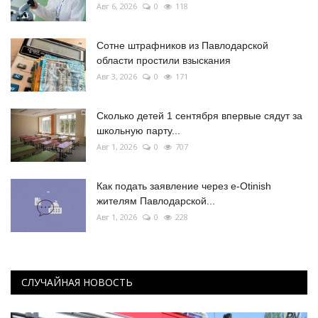
Авг 6, 2026
0
118
Сотне штрафников из Павлодарской
области простили взыскания
Авг 3, 2026
0
171
Сколько детей 1 сентября впервые сядут за
школьную парту...
Авг 1, 2026
0
707
Как подать заявление через e-Otinish
жителям Павлодарской...
Авг 1, 2026
0
228
СЛУЧАЙНАЯ НОВОСТЬ