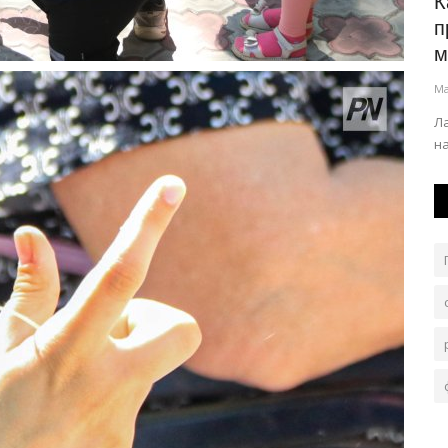
Выпускники павлодарских колледжей
К
стали чаще работать по...
п
м
Авг 8, 2026
0
173
Ма
лигиозный
В этом заинтересованы в том числе и местные
предприятия.
Л
н