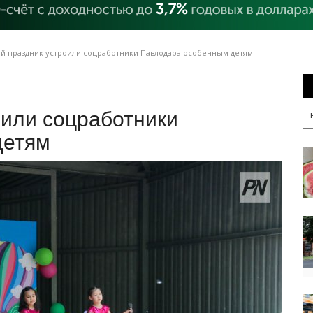
й праздник устроили соцработники Павлодара особенным детям
оили соцработники
детям