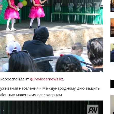
 корреспондент
@Pavlodarnews.kz.
служивания населения к Международному дню защиты
собенным маленьким павлодарцам.