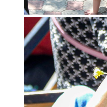
Экибастузцев пригласили на
рождественские гонки
Янв 6, 2026
0
827
В городе горняков оригинально отметят ре
праздник.