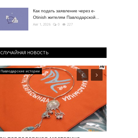
Как подать заявление через e-
Otinish жителям Павлодарской...
Авг 1, 2026
0
227
СЛУЧАЙНАЯ НОВОСТЬ
Павлодарские истории
Национальный 