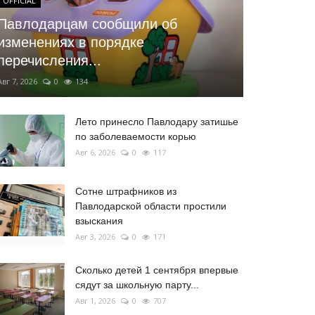
OFFICIAL
Павлодарцам сообщили об
изменениях в порядке
перечисления...
Авг 7, 2026
0
134
Лето принесло Павлодару затишье
по заболеваемости корью
Авг 6, 2026
0
117
Сотне штрафников из
Павлодарской области простили
взыскания
Авг 3, 2026
0
171
Сколько детей 1 сентября впервые
сядут за школьную парту...
Авг 1, 2026
0
707