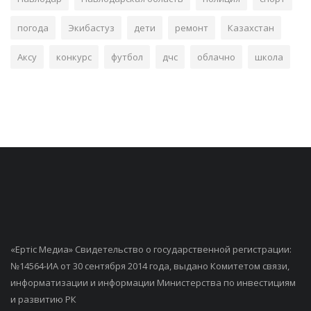
погода
Экибастуз
дети
ремонт
Казахстан
Аксу
конкурс
футбол
дчс
облачно
школа
«Ертiс Медиа» Свидетельство о государственной регистрации:
№14564-ИА от 30 сентября 2014 года, выдано Комитетом связи,
информатизации и информации Министерства по инвестициям
и развитию РК