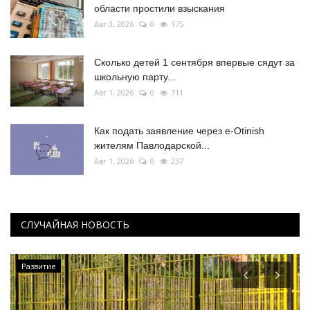
области простили взыскания
Авг 3, 2026
0
175
Сколько детей 1 сентября впервые сядут за
школьную парту...
Авг 1, 2026
0
711
Как подать заявление через e-Otinish
жителям Павлодарской...
Авг 1, 2026
0
237
СЛУЧАЙНАЯ НОВОСТЬ
Развитие