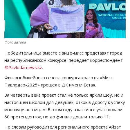
СПОРТ
Чек-лист
РАЗВЛЕЧЕНИЯ
Фото автора
Победительница вместе с вице-мисс представят город
OFFICIAL
на республиканском конкурсе, передает корреспондент
@Pavlodarnews.kz.
Курултай
Финал юбилейного сезона конкурса красоты «Мисс
Язык
Павлодар-2025» прошел в ДК имени Естая.
За четверть века проект стал не только ярким шоу, но и
Қазақша
Русский
настоящей школой для девушек, открыв дорогу к успеху
многим участницам. В этом году в кастинге участвовали
60 претенденток, но до финала дошли только 11.
По словам руководителя регионального проекта Айзат