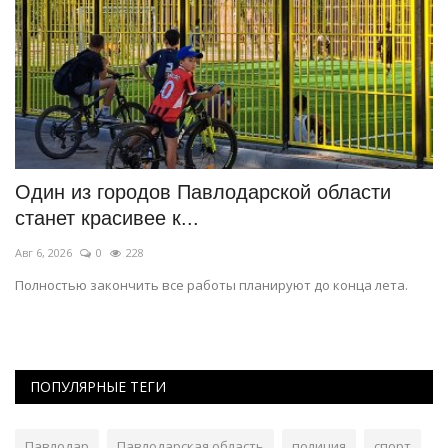
о-
Один из городов Павлодарской области
С
станет красивее к...
н
Авг 6, 2026
0
228
Ав
ке
Полностью закончить все работы планируют до конца лета.
См
бе
ПОПУЛЯРНЫЕ ТЕГИ
Павлодар
Павлодарская область
полиция
спорт