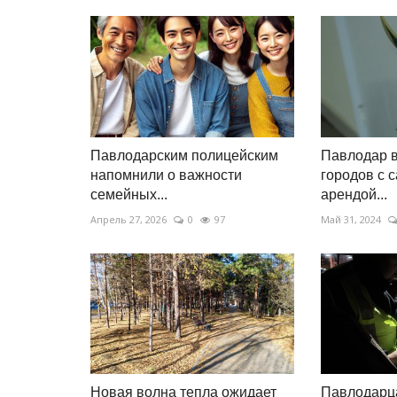
Павлодарским полицейским
Павлодар 
напомнили о важности
городов с 
семейных...
арендой...
Апрель 27, 2026
0
97
Май 31, 2024
Новая волна тепла ожидает
Павлодарц