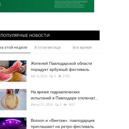
ПОПУЛЯРНЫЕ НОВОСТИ
на этой неделе
В этом месяце
Все время
Жителей Павлодарской области
порадует арбузный фестиваль
Авг 4, 2026
0
2102
На время гидравлических
испытаний в Павлодаре отключат...
Июль 31, 2026
0
1821
Bosson и «Винтаж»: павлодарцев
приглашают на ретро-фестиваль