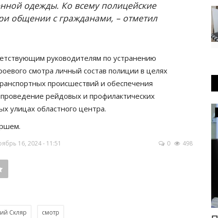
нной одежды. Ко всему полицейские
ри общении с гражданами, – отметил
ветствующим руководителям по устранению
роевого смотра личный состав полиции в целях
ранспортных происшествий и обеспечения
 проведение рейдовых и профилактических
ых улицах областного центра.
Медицина
ршем.
брь 16, 2024 - 11:51
0
498
ий Скляр
смотр