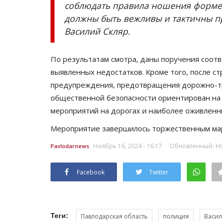
соблюдать правила ношения форме
должны быть вежливы и тактичны п
Василий Скляр.
По результатам смотра, даны поручения соот
выявленных недостатков. Кроме того, после ст
предупреждения, предотвращения дорожно-т
общественной безопасности ориентирован на
мероприятий на дорогах и наиболее оживленн
Зимний спорт
Мероприятие завершилось торжественным ма
Ноябрь 16, 2024 - 16:17
Обновленный: Ноя
Pavlodarnews
Facebook
Twitter
Теги:
Павлодарская область
полиция
Васил