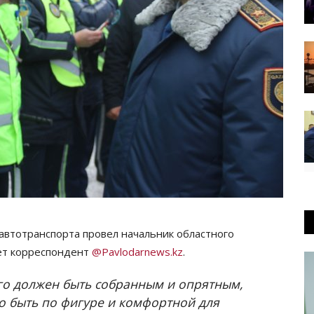
 автотранспорта провел начальник областного
ет корреспондент
@Pavlodarnews.kz
.
го должен быть собранным и опрятным,
 быть по фигуре и комфортной для