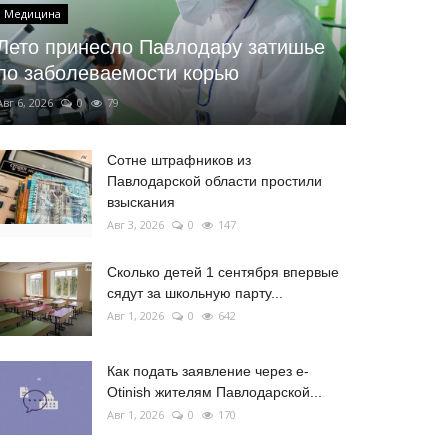
Медицина
Лето принесло Павлодару затишье
по заболеваемости корью
Авг 6, 2026
0
79
Сотне штрафников из
Павлодарской области простили
взыскания
Авг 3, 2026
0
147
Сколько детей 1 сентября впервые
сядут за школьную парту...
Авг 1, 2026
0
642
Как подать заявление через e-
Otinish жителям Павлодарской...
Авг 1, 2026
0
170