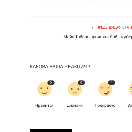
Павлодарская конькобежка ст
четырежды призером чемпиона
Февр 10, 2026
0
2114
ПРЕДЫДУЩАЯ СТАТ
Одна из медалей – с золотым отливом.
Майк Тайсон проиграл бой ютубе
КАКОВА ВАША РЕАКЦИЯ?
0
0
1
Нравится
Дизлайк
Прекрасно
З