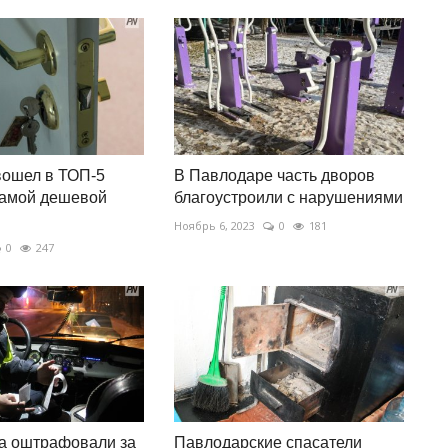
вошел в ТОП-5
В Павлодаре часть дворов
самой дешевой
благоустроили с нарушениями
Ноябрь 6, 2023
0
181
0
247
а оштрафовали за
Павлодарские спасатели