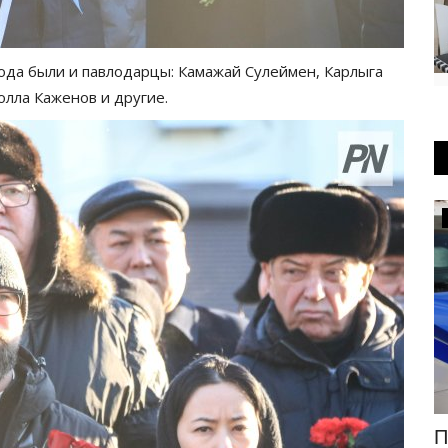
ода были и павлодарцы: Камажай Сулеймен, Карлыга
олла Каженов и другие.
Общество
ра XXI
Осужденным Павлодарской области
П