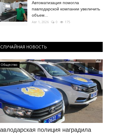
Автоматизация помогла
павлодарской компании увеличить
объем...
Авг 1, 2026
0
175
СЛУЧАЙНАЯ НОВОСТЬ
Общество
OFFICIAL
авлодарская полиция наградила
Где в Пав