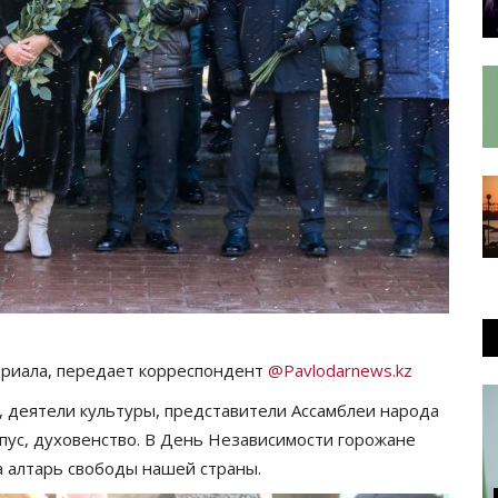
ориала, передает корреспондент
@Pavlodarnews.kz
, деятели культуры, представители Ассамблеи народа
рпус, духовенство. В День Независимости горожане
а алтарь свободы нашей страны.