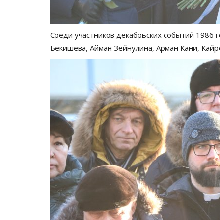
Среди участников декабрьских событий 1986 г
Бекишева, Айман Зейнулина, Арман Кани, Кайр
СПЕЦПРОЕКТЫ
Письмо Рождеству из Павлода