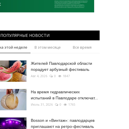
ПОПУЛЯРНЫЕ НОВОСТИ
на этой неделе
В этом месяце
Все время
Жителей Павлодарской области
порадует арбузный фестиваль
Авг 4, 2026
0
1847
На время гидравлических
испытаний в Павлодаре отключат...
Июль 31, 2026
0
1765
Bosson и «Винтаж»: павлодарцев
приглашают на ретро-фестиваль