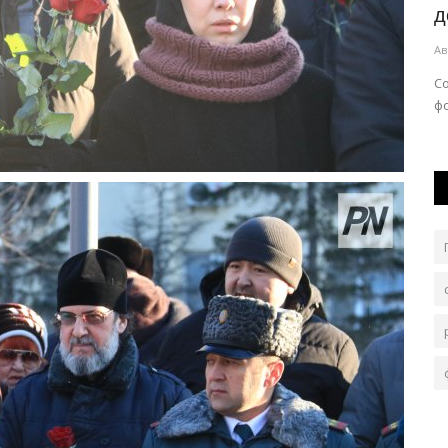
напомнили о силе семейных...
д
Авг 5, 2026
0
117
Ав
ку
Именно семья остается главным мотивом изменить
С
свою жизнь
ф