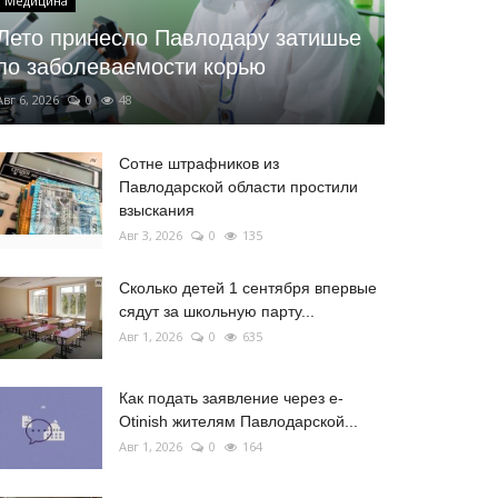
Медицина
Лето принесло Павлодару затишье
по заболеваемости корью
Авг 6, 2026
0
48
Сотне штрафников из
Павлодарской области простили
взыскания
Авг 3, 2026
0
135
Сколько детей 1 сентября впервые
сядут за школьную парту...
Авг 1, 2026
0
635
Как подать заявление через e-
Otinish жителям Павлодарской...
Авг 1, 2026
0
164