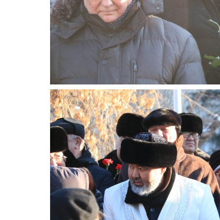
века
Янв 7, 2026
0
995
Что бы написал шумный, яркий век праздни
Рождества Христова?